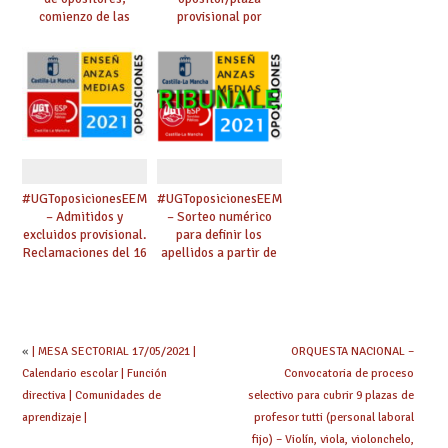
comienzo de las
provisional por
pruebas y
especialidad
composición de
(admitidos y
tribunales.
excluidos provisional)
#UGToposicionesEEMMclm2021
#UGToposicionesEEMMclm2021
– Admitidos y
– Sorteo numérico
excluidos provisional.
para definir los
Reclamaciones del 16
apellidos a partir de
al 29 de abril.
los cuales se
designarán los
miembros de
tribunal.
«
| MESA SECTORIAL 17/05/2021 |
ORQUESTA NACIONAL –
Calendario escolar | Función
Convocatoria de proceso
directiva | Comunidades de
selectivo para cubrir 9 plazas de
aprendizaje |
profesor tutti (personal laboral
fijo) – Violín, viola, violonchelo,