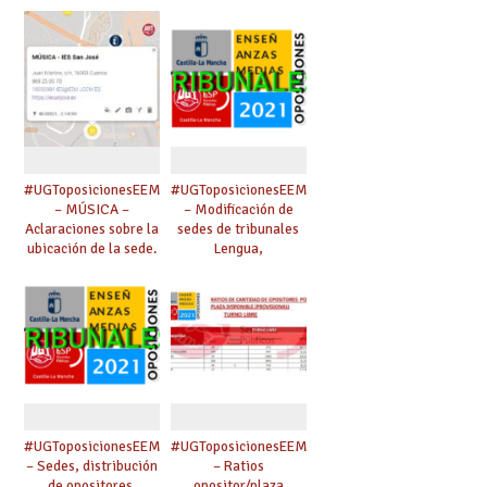
TRIBUNALES.
Maestros,
Catedráticos Música
y AAEE, Inspección.
#UGToposicionesEEMMclm2021
#UGToposicionesEEMMclm2021
– MÚSICA –
– Modificación de
Aclaraciones sobre la
sedes de tribunales
ubicación de la sede.
Lengua,
Matemáticas, Inglés
y Economía. Cambio
de presidenta de
tribunal nº 3 de
Inglés.
#UGToposicionesEEMMclm2021
#UGToposicionesEEMMclm2021
– Sedes, distribución
– Ratios
de opositores,
opositor/plaza