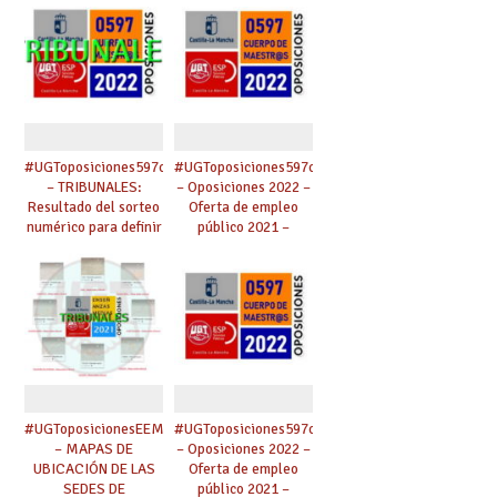
#UGToposiciones597clm2022
#UGToposiciones597clm2022
– TRIBUNALES:
– Oposiciones 2022 –
Resultado del sorteo
Oferta de empleo
numérico para definir
público 2021 –
los apellidos a partir
Maestros,
de los cuales se
Catedráticos Música
designarán los
y AAEE, Inspección.
miembros de
tribunal.
#UGToposicionesEEMMclm2021
#UGToposiciones597clm2022
– MAPAS DE
– Oposiciones 2022 –
UBICACIÓN DE LAS
Oferta de empleo
SEDES DE
público 2021 –