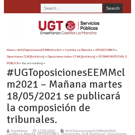
Home
»
#UGToposicionesEEMMclm2021
»
Castilla-La Mancha
»
OPOSICIONES
»
Oposiciones CLM [histórico]
»
Oposiciones todas CCAA [histórico]
»
ÚLTIMAS NOTICIAS: E.
PÚBLICA
» You are reading »
#UGToposicionesEEMMcl
m2021 – Mañana martes
18/05/2021 se publicará
la composición de
tribunales.
Enseñanza
17/05/2021
#UGToposicionesEEMMclm2021
,
Castilla-La Mancha
,
OPOSICIONES
,
Oposiciones CLM [histórico]
,
Oposiciones