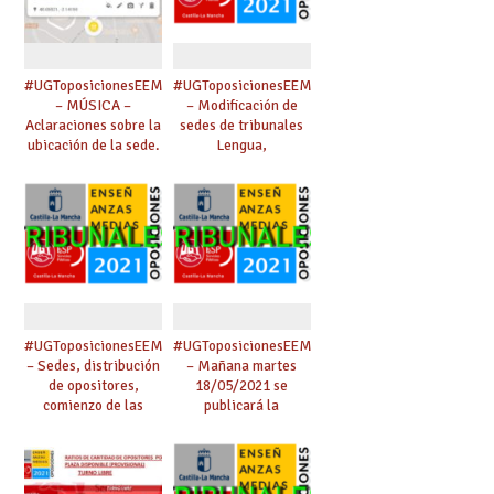
#UGToposicionesEEMMclm2021
#UGToposicionesEEMMclm2021
– MÚSICA –
– Modificación de
Aclaraciones sobre la
sedes de tribunales
ubicación de la sede.
Lengua,
Matemáticas, Inglés
y Economía. Cambio
de presidenta de
tribunal nº 3 de
Inglés.
#UGToposicionesEEMMclm2021
#UGToposicionesEEMMclm2021
– Sedes, distribución
– Mañana martes
de opositores,
18/05/2021 se
comienzo de las
publicará la
pruebas y
composición de
composición de
tribunales.
tribunales.