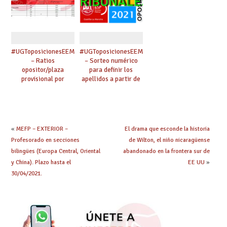
#UGToposicionesEEMMclm2021
#UGToposicionesEEMMclm2021
– Ratios
– Sorteo numérico
opositor/plaza
para definir los
provisional por
apellidos a partir de
especialidad
los cuales se
(admitidos y
designarán los
excluidos provisional)
miembros de
tribunal.
«
MEFP – EXTERIOR –
El drama que esconde la historia
Profesorado en secciones
de Wilton, el niño nicaragüense
bilingües (Europa Central, Oriental
abandonado en la frontera sur de
y China). Plazo hasta el
EE UU
»
30/04/2021.