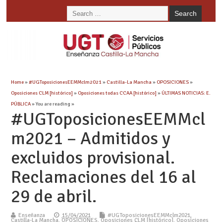
Home
»
#UGToposicionesEEMMclm2021
»
Castilla-La Mancha
»
OPOSICIONES
»
Oposiciones CLM [histórico]
»
Oposiciones todas CCAA [histórico]
»
ÚLTIMAS NOTICIAS: E.
PÚBLICA
» You are reading »
#UGToposicionesEEMMcl
m2021 – Admitidos y
excluidos provisional.
Reclamaciones del 16 al
29 de abril.
Enseñanza
15/04/2021
#UGToposicionesEEMMclm2021
,
Castilla-La Mancha
,
OPOSICIONES
,
Oposiciones CLM [histórico]
,
Oposiciones