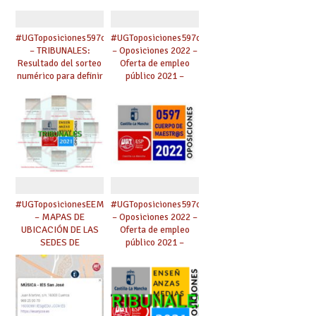
#UGToposiciones597clm2022
#UGToposiciones597clm2022
– TRIBUNALES:
– Oposiciones 2022 –
Resultado del sorteo
Oferta de empleo
numérico para definir
público 2021 –
los apellidos a partir
Maestros,
de los cuales se
Catedráticos Música
designarán los
y AAEE, Inspección.
miembros de
tribunal.
#UGToposicionesEEMMclm2021
#UGToposiciones597clm2022
– MAPAS DE
– Oposiciones 2022 –
UBICACIÓN DE LAS
Oferta de empleo
SEDES DE
público 2021 –
TRIBUNALES.
Maestros,
Catedráticos Música
y AAEE, Inspección.