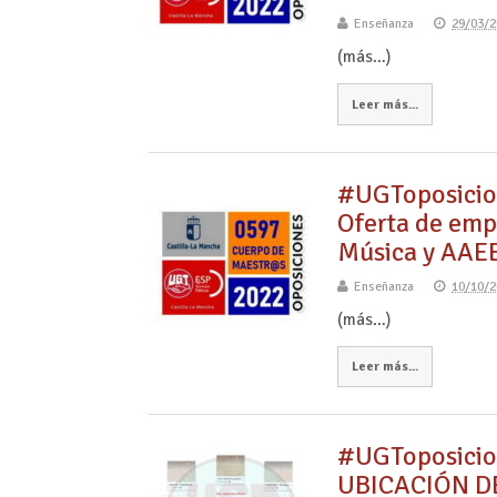
Enseñanza
29/03/2
(más…)
Leer más...
#UGToposicio
Oferta de emp
Música y AAEE
Enseñanza
10/10/2
(más…)
Leer más...
#UGToposici
UBICACIÓN D