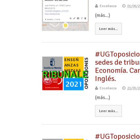
Enseñanza
01/06/2
(más…)
Leer más...
#UGToposicio
sedes de trib
Economía. Cam
Inglés.
Enseñanza
21/05/2
(más…)
Leer más...
#UGToposicio