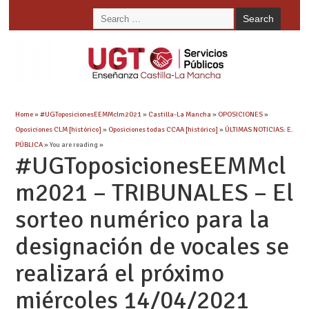
Home
»
#UGToposicionesEEMMclm2021
»
Castilla-La Mancha
»
OPOSICIONES
»
Oposiciones CLM [histórico]
»
Oposiciones todas CCAA [histórico]
»
ÚLTIMAS NOTICIAS: E.
PÚBLICA
» You are reading »
#UGToposicionesEEMMcl
m2021 – TRIBUNALES – El
sorteo numérico para la
designación de vocales se
realizará el próximo
miércoles 14/04/2021