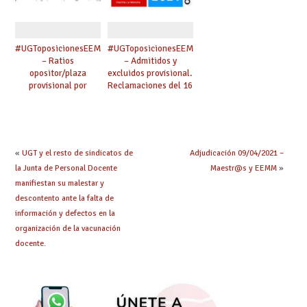
#UGToposicionesEEMMclm2021
#UGToposicionesEEMMclm2021
– Ratios
– Admitidos y
opositor/plaza
excluidos provisional.
provisional por
Reclamaciones del 16
especialidad
al 29 de abril.
(admitidos y
excluidos provisional)
«
UGT y el resto de sindicatos de
Adjudicación 09/04/2021 –
la Junta de Personal Docente
Maestr@s y EEMM
»
manifiestan su malestar y
descontento ante la falta de
información y defectos en la
organización de la vacunación
docente.