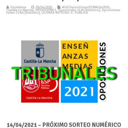
Enseñanza
09/04/2021
#UGToposicionesEEMMclm2021
,
Castilla-La Mancha
,
OPOSICIONES
,
Oposiciones CLM [histórico]
,
Oposiciones
todas CCAA [histórico]
,
ÚLTIMAS NOTICIAS: E. PÚBLICA
14/04/2021 – PRÓXIMO SORTEO NUMÉRICO