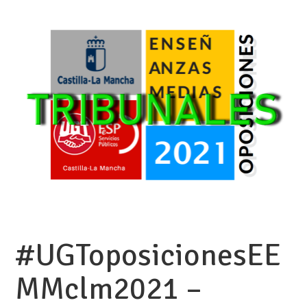
#UGToposicionesEE
MMclm2021 –