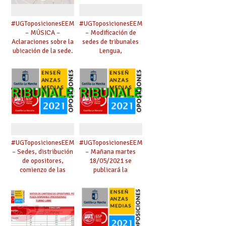
#UGToposicionesEEMMclm2021
#UGToposicionesEEMMclm2021
– MÚSICA –
– Modificación de
Aclaraciones sobre la
sedes de tribunales
ubicación de la sede.
Lengua,
Matemáticas, Inglés
y Economía. Cambio
de presidenta de
tribunal nº 3 de
Inglés.
#UGToposicionesEEMMclm2021
#UGToposicionesEEMMclm2021
– Sedes, distribución
– Mañana martes
de opositores,
18/05/2021 se
comienzo de las
publicará la
pruebas y
composición de
composición de
tribunales.
tribunales.