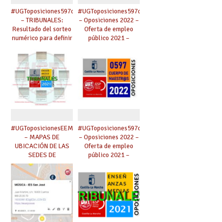
#UGToposiciones597clm2022
#UGToposiciones597clm2022
– TRIBUNALES:
– Oposiciones 2022 –
Resultado del sorteo
Oferta de empleo
numérico para definir
público 2021 –
los apellidos a partir
Maestros,
de los cuales se
Catedráticos Música
designarán los
y AAEE, Inspección.
miembros de
tribunal.
#UGToposicionesEEMMclm2021
#UGToposiciones597clm2022
– MAPAS DE
– Oposiciones 2022 –
UBICACIÓN DE LAS
Oferta de empleo
SEDES DE
público 2021 –
TRIBUNALES.
Maestros,
Catedráticos Música
y AAEE, Inspección.