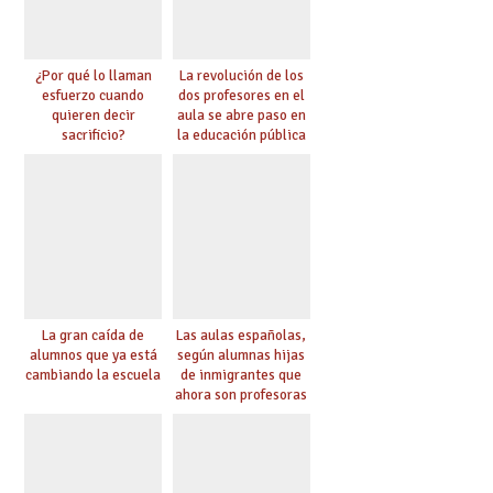
¿Por qué lo llaman
La revolución de los
esfuerzo cuando
dos profesores en el
quieren decir
aula se abre paso en
sacrificio?
la educación pública
La gran caída de
Las aulas españolas,
alumnos que ya está
según alumnas hijas
cambiando la escuela
de inmigrantes que
ahora son profesoras