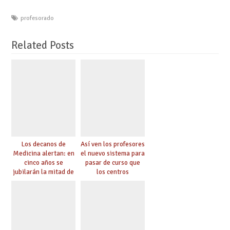
profesorado
Related Posts
Los decanos de
Así ven los profesores
Medicina alertan: en
el nuevo sistema para
cinco años se
pasar de curso que
jubilarán la mitad de
los centros
los médicos que
educativos adoptarán
enseñan y no hay
este año
relevo