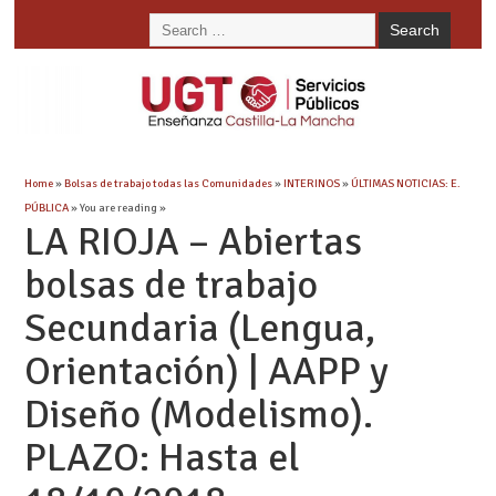
Home
»
Bolsas de trabajo todas las Comunidades
»
INTERINOS
»
ÚLTIMAS NOTICIAS: E.
PÚBLICA
» You are reading »
LA RIOJA – Abiertas
bolsas de trabajo
Secundaria (Lengua,
Orientación) | AAPP y
Diseño (Modelismo).
PLAZO: Hasta el