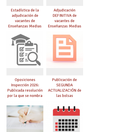
Estadística de la
Adjudicación
adjudicación de
DEFINITIVA de
vacantes de
vacantes de
Enseñanzas Medias
Enseñanzas Medias
para el curso 26/27
para el curso 26-27
Oposiciones
Publicación de
Inspección 2026:
SEGUNDA
Publicada resolución
ACTUALIZACIÓN de
por la que se nombra
las bolsas
funcionarios/as en
provisionales de
prácticas, se regulan
Cuerpo de Maestros
dichas prácticas y se
de especialidades
convoca acto público
convocadas a
de adjudicación
oposición