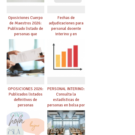
Oposiciones Cuerpo
Fechas de
de Maestros 2026:
adjudicaciones para
Publicado listado de
personal docente
personas que
interino y en
adquieren nueva
prácticas: todo lo que
especialidad
debes saber
OPOSICIONES 2026:
PERSONAL INTERINO:
Publicados listados
Consulta la
definitivos de
estadísticas de
personas
personas en bolsa por
seleccionadas. ¿Qué
cuerpo, especialidad
hacer ahora si he
y tipo de bolsa para
obtenido plaza?
el curso 26/27