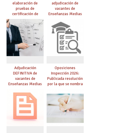
elaboración de
adjudicación de
pruebas de
vacantes de
certificación de
Enseñanzas Medias
competencia
para el curso 26/27
lingüística: publicada
resolución definitiva
Adjudicación
Oposiciones
DEFINITIVA de
Inspección 2026:
vacantes de
Publicada resolución
Enseñanzas Medias
por la que se nombra
para el curso 26-27
funcionarios/as en
prácticas, se regulan
dichas prácticas y se
convoca acto público
de adjudicación