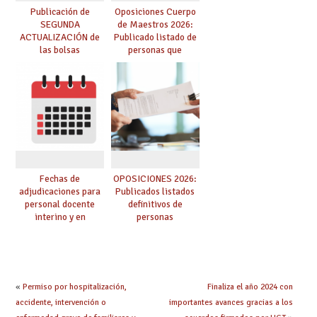
Publicación de
Oposiciones Cuerpo
SEGUNDA
de Maestros 2026:
ACTUALIZACIÓN de
Publicado listado de
las bolsas
personas que
provisionales de
adquieren nueva
Cuerpo de Maestros
especialidad
de especialidades
convocadas a
oposición
Fechas de
OPOSICIONES 2026:
adjudicaciones para
Publicados listados
personal docente
definitivos de
interino y en
personas
prácticas: todo lo que
seleccionadas. ¿Qué
debes saber
hacer ahora si he
obtenido plaza?
«
Permiso por hospitalización,
Finaliza el año 2024 con
accidente, intervención o
importantes avances gracias a los