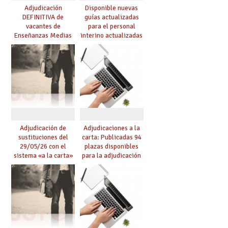
Adjudicación
Disponible nuevas
DEFINITIVA de
guías actualizadas
vacantes de
para el personal
Enseñanzas Medias
interino actualizadas
para el curso 26-27
para el curso 26/27
Adjudicación de
Adjudicaciones a la
sustituciones del
carta: Publicadas 94
29/05/26 con el
plazas disponibles
sistema «a la carta»
para la adjudicación
conseguido con el
de mañana y abierto
Acuerdo de Mejoras
plazo de solicitudes