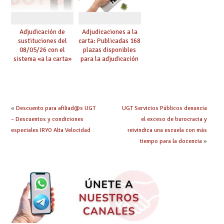
Adjudicación de
Adjudicaciones a la
sustituciones del
carta: Publicadas 168
08/05/26 con el
plazas disponibles
sistema «a la carta»
para la adjudicación
conseguido con el
de mañana y abierto
Acuerdo de Mejoras
plazo de solicitudes
«
Descuento para afiliad@s UGT
UGT Servicios Públicos denuncia
– Descuentos y condiciones
el exceso de burocracia y
especiales IRYO Alta Velocidad
reivindica una escuela con más
tiempo para la docencia
»