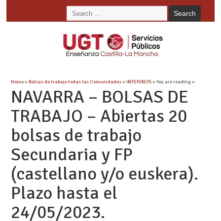
Home
»
Bolsas de trabajo todas las Comunidades
»
INTERINOS
» You are reading »
NAVARRA – BOLSAS DE
TRABAJO – Abiertas 20
bolsas de trabajo
Secundaria y FP
(castellano y/o euskera).
Plazo hasta el
24/05/2023.