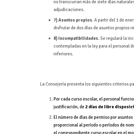
no transcurran más de siete días naturale
adjudicaciones.
7) Asuntos propios
. A partir del 1 de e
disfrutar de dos días de asuntos propios r
8) Incompatibilidades
. Se regulará la in
contempladas en la ley para el personal 
inferiores.
La Consejería presenta los siguientes criterios p
Por cada curso escolar, el personal funci
justificación, de
2 días de libre disposic
El número de días de permiso por asuntos 
proporcional al período o períodos de nom
el correspondiente curso escolar en el mom