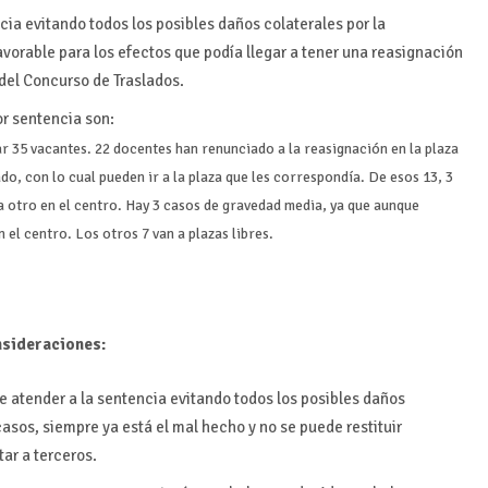
cia evitando todos los posibles daños colaterales por la
avorable para los efectos que podía llegar a tener una reasignación
del Concurso de Traslados.
or sentencia son:
ar 35 vacantes. 22 docentes han renunciado a la reasignación en la plaza
o, con lo cual pueden ir a la plaza que les correspondía. De esos 13, 3
a otro en el centro. Hay 3 casos de gravedad media, ya que aunque
 el centro. Los otros 7 van a plazas libres.
nsideraciones:
atender a la sentencia evitando todos los posibles daños
casos, siempre ya está el mal hecho y no se puede restituir
ar a terceros.