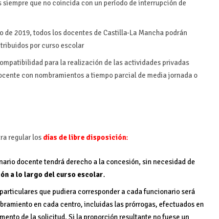
s siempre que no coincida con un período de interrupción de
nero de 2019, todos los docentes de Castilla-La Mancha podrán
etribuidos por curso escolar
compatibilidad para la realización de las actividades privadas
docente con nombramientos a tiempo parcial de media jornada o
ara regular los
días de libre disposición
:
onario docente tendrá derecho a la concesión, sin necesidad de
ión a lo largo del curso escolar
.
particulares que pudiera corresponder a cada funcionario será
bramiento en cada centro, incluidas las prórrogas, efectuados en
ento de la solicitud. Si la proporción resultante no fuese un