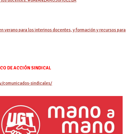
n verano para los interinos docentes, y formación y recursos para
ICO DE ACCIÓN SINDICAL
ry/comunicados-sindicales/