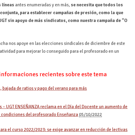
s líneas
antes enumeradas y en más,
se necesita que todos los
 conjunta, para establecer campañas de presión, como la que
UGT sin apoyo de más sindicatos, como nuestra campaña de “O
cha nos apoye en las elecciones sindicales de diciembre de este
tividad para mejorar lo conseguido para el profesorado en un
 informaciones recientes sobre este tema
, bajada de ratios y pago del verano para más
tes – UGT ENSEÑANZA reclama en el Día del Docente un aumento de
s condiciones del profesorado
Enseñanza
05/10/2022
ra el curso 2022/2023: se exige avanzar en reducción de lectivas