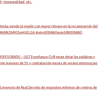
55, temporalidad, etc.
inúa siendo la región con mayor retraso en la recuperación del
s. #oAVANZAMOSoHUELGA #otroVERANOmásSINVERANO
OFESORADO – UGT Enseñanza CLM exige dejar las palabras y
ción mayores de 55 y contratación meses de verano interinos/as
l proyecto de Real Decreto de requisitos mínimos de centros de