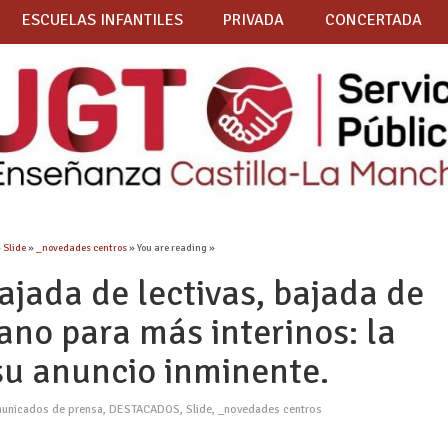
ESCUELAS INFANTILES
PRIVADA
CONCERTADA
»
Slide
»
_novedades centros
» You are reading »
ada de lectivas, bajada de
rano para más interinos: la
su anuncio inminente.
unicados de prensa
,
DESTACADOS
,
Slide
,
_novedades centros