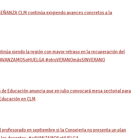
SEÑANZA CLM continúa exigiendo avances concretos a la
inúa siendo la región con mayor retraso en la recuperación del
s. #oAVANZAMOSoHUELGA #otroVERANOmásSINVERANO
e Educación anuncia que en julio convocará mesa sectorial para
n Educación en CLM
rofesorado en septiembre si la Consejería no presenta un plan
s de los docentes. #oAVANZAMOSoHUELGA