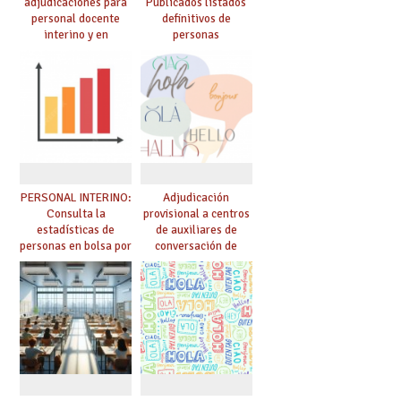
adjudicaciones para
Publicados listados
personal docente
definitivos de
interino y en
personas
prácticas: todo lo que
seleccionadas. ¿Qué
debes saber
hacer ahora si he
obtenido plaza?
PERSONAL INTERINO:
Adjudicación
Consulta la
provisional a centros
estadísticas de
de auxiliares de
personas en bolsa por
conversación de
cuerpo, especialidad
inglés y francés
y tipo de bolsa para
el curso 26/27