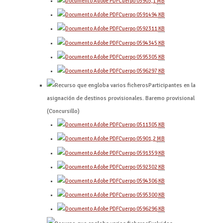
Cuerpo 0590
3,1
MB
Cuerpo 0591
494
KB
Cuerpo 0592
311
KB
Cuerpo 0594
345
KB
Cuerpo 0595
305
KB
Cuerpo 0596
297
KB
Participantes en la
asignación de destinos provisionales. Baremo provisional
(Concursillo)
Cuerpo 0511
305
KB
Cuerpo 0590
1,2
MB
Cuerpo 0591
359
KB
Cuerpo 0592
302
KB
Cuerpo 0594
306
KB
Cuerpo 0595
300
KB
Cuerpo 0596
296
KB