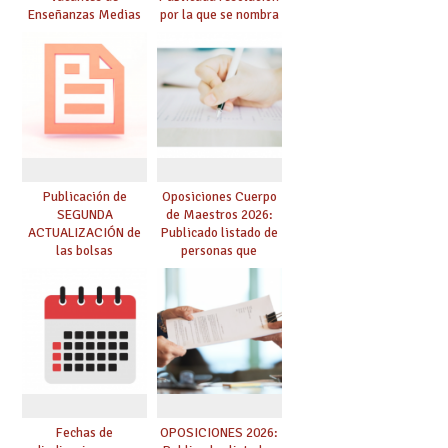
Enseñanzas Medias
por la que se nombra
para el curso 26-27
funcionarios/as en
prácticas, se regulan
dichas prácticas y se
convoca acto público
de adjudicación
Publicación de
Oposiciones Cuerpo
SEGUNDA
de Maestros 2026:
ACTUALIZACIÓN de
Publicado listado de
las bolsas
personas que
provisionales de
adquieren nueva
Cuerpo de Maestros
especialidad
de especialidades
convocadas a
oposición
Fechas de
OPOSICIONES 2026: