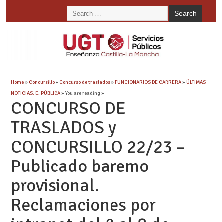
Home
»
Concursillo
»
Concurso de traslados
»
FUNCIONARIOS DE CARRERA
»
ÚLTIMAS
NOTICIAS: E. PÚBLICA
» You are reading »
CONCURSO DE
TRASLADOS y
CONCURSILLO 22/23 –
Publicado baremo
provisional.
Reclamaciones por