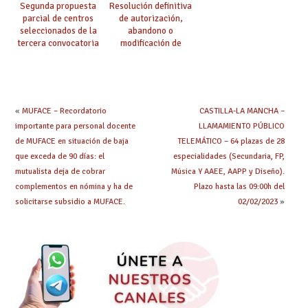
Segunda propuesta
Resolución definitiva
parcial de centros
de autorización,
seleccionados de la
abandono o
tercera convocatoria
modificación de
de ayudas del Plan de
programas bilingües
climatización en
o plurilingües. Se
colegios
confirma el abandono
de un importante
número de proyectos
«
MUFACE – Recordatorio
CASTILLA-LA MANCHA –
en colegios.
importante para personal docente
LLAMAMIENTO PÚBLICO
de MUFACE en situación de baja
TELEMÁTICO – 64 plazas de 28
que exceda de 90 días: el
especialidades (Secundaria, FP,
mutualista deja de cobrar
Música Y AAEE, AAPP y Diseño).
complementos en nómina y ha de
Plazo hasta las 09:00h del
solicitarse subsidio a MUFACE.
02/02/2023
»