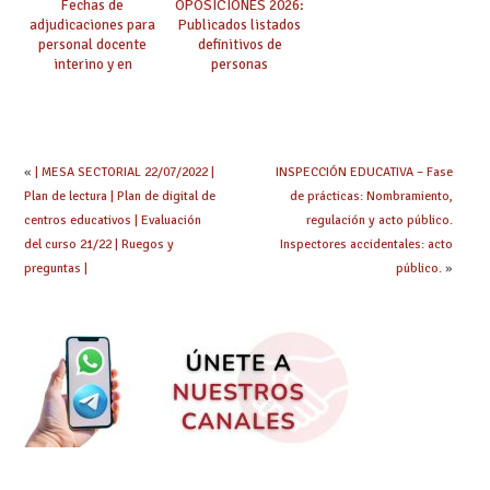
Fechas de
OPOSICIONES 2026:
adjudicaciones para
Publicados listados
personal docente
definitivos de
interino y en
personas
prácticas: todo lo que
seleccionadas. ¿Qué
debes saber
hacer ahora si he
obtenido plaza?
«
| MESA SECTORIAL 22/07/2022 |
INSPECCIÓN EDUCATIVA – Fase
Plan de lectura | Plan de digital de
de prácticas: Nombramiento,
centros educativos | Evaluación
regulación y acto público.
del curso 21/22 | Ruegos y
Inspectores accidentales: acto
preguntas |
público.
»