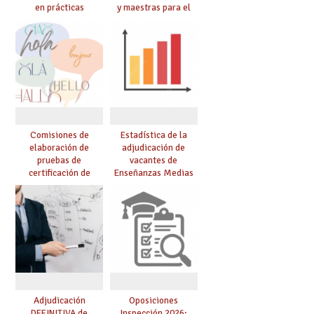
en prácticas
y maestras para el
curso 26-27
Comisiones de
Estadística de la
elaboración de
adjudicación de
pruebas de
vacantes de
certificación de
Enseñanzas Medias
competencia
para el curso 26/27
lingüística: publicada
resolución definitiva
Adjudicación
Oposiciones
DEFINITIVA de
Inspección 2026: