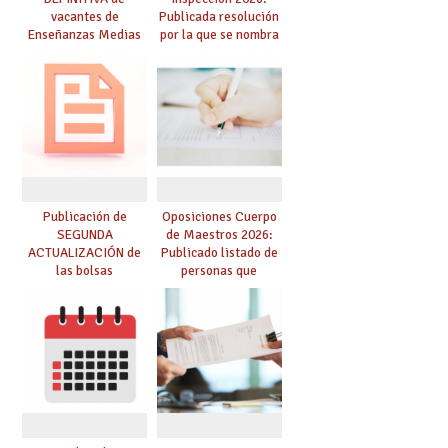
vacantes de
Publicada resolución
Enseñanzas Medias
por la que se nombra
para el curso 26-27
funcionarios/as en
prácticas, se regulan
dichas prácticas y se
convoca acto público
de adjudicación
Publicación de
Oposiciones Cuerpo
SEGUNDA
de Maestros 2026:
ACTUALIZACIÓN de
Publicado listado de
las bolsas
personas que
provisionales de
adquieren nueva
Cuerpo de Maestros
especialidad
de especialidades
convocadas a
oposición