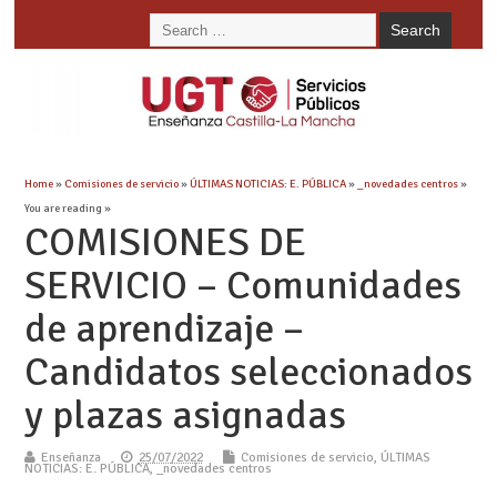
Home
»
Comisiones de servicio
»
ÚLTIMAS NOTICIAS: E. PÚBLICA
»
_novedades centros
»
You are reading »
COMISIONES DE
SERVICIO – Comunidades
de aprendizaje –
Candidatos seleccionados
y plazas asignadas
Enseñanza
25/07/2022
Comisiones de servicio
,
ÚLTIMAS
NOTICIAS: E. PÚBLICA
,
_novedades centros