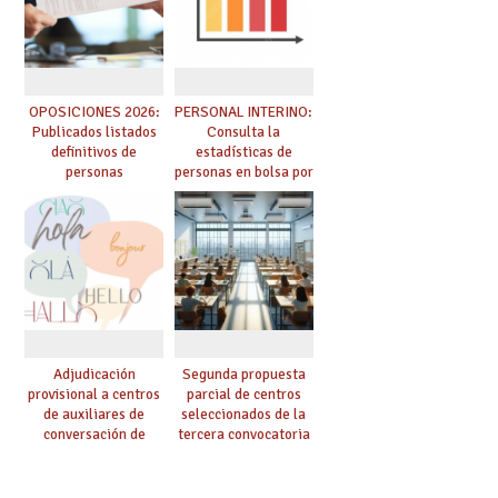
OPOSICIONES 2026:
PERSONAL INTERINO:
Publicados listados
Consulta la
definitivos de
estadísticas de
personas
personas en bolsa por
seleccionadas. ¿Qué
cuerpo, especialidad
hacer ahora si he
y tipo de bolsa para
obtenido plaza?
el curso 26/27
Adjudicación
Segunda propuesta
provisional a centros
parcial de centros
de auxiliares de
seleccionados de la
conversación de
tercera convocatoria
inglés y francés
de ayudas del Plan de
climatización en
colegios