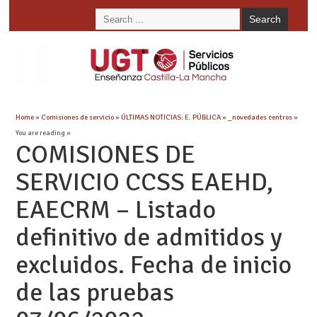
Home
»
Comisiones de servicio
»
ÚLTIMAS NOTICIAS: E. PÚBLICA
»
_novedades centros
»
You are reading »
COMISIONES DE
SERVICIO CCSS EAEHD,
EAECRM – Listado
definitivo de admitidos y
excluidos. Fecha de inicio
de las pruebas