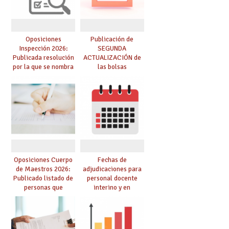
Oposiciones
Publicación de
Inspección 2026:
SEGUNDA
Publicada resolución
ACTUALIZACIÓN de
por la que se nombra
las bolsas
funcionarios/as en
provisionales de
prácticas, se regulan
Cuerpo de Maestros
dichas prácticas y se
de especialidades
convoca acto público
convocadas a
de adjudicación
oposición
Oposiciones Cuerpo
Fechas de
de Maestros 2026:
adjudicaciones para
Publicado listado de
personal docente
personas que
interino y en
adquieren nueva
prácticas: todo lo que
especialidad
debes saber