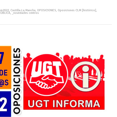
lm2022
,
Castilla-La Mancha
,
OPOSICIONES
,
Oposiciones CLM [histórico]
,
PÚBLICA
,
_novedades centros