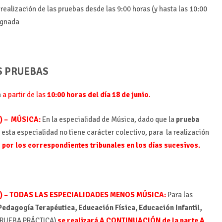
realización de las pruebas desde las 9:00 horas (y hasta las 10:00
signada
S PRUEBAS
á
a partir de las
10:00 horas del día 18 de junio
.
) – MÚSICA:
En la especialidad de Música, dado que la
prueba
 esta especialidad no tiene carácter colectivo, para la realización
 por los correspondientes tribunales en los días sucesivos
.
A
) – TODAS LAS ESPECIALIDADES MENOS MÚSICA:
Para las
Pedagogía Terapéutica, Educación Física, Educación Infantil,
(PRUEBA PRÁCTICA)
se realizará
A CONTINUACIÓN de la parte A