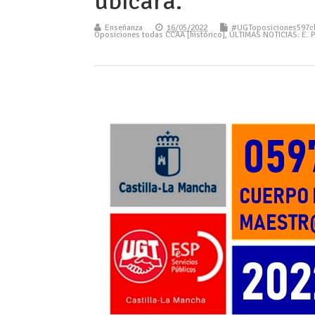
ubicará.
Enseñanza
16/05/2022
#UGToposiciones597c
Oposiciones todas CCAA [histórico]
,
ÚLTIMAS NOTICIAS: E. 