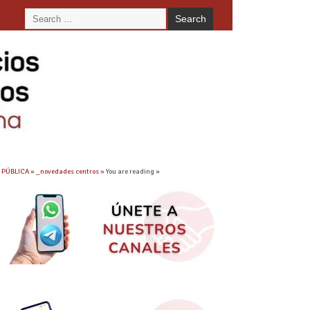
. PÚBLICA
»
_novedades centros
» You are reading »