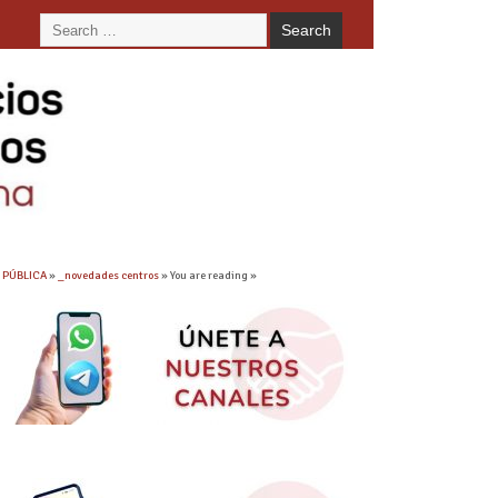
. PÚBLICA
»
_novedades centros
» You are reading »