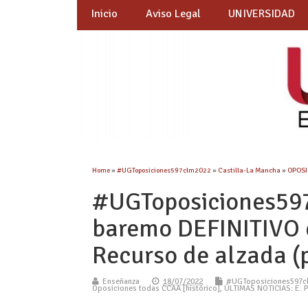
Inicio
Aviso Legal
UNIVERSIDAD
Home
»
#UGToposiciones597clm2022
»
Castilla-La Mancha
»
OPOSI
#UGToposiciones59
baremo DEFINITIVO d
Recurso de alzada (
Enseñanza
18/07/2022
#UGToposiciones597c
Oposiciones todas CCAA [histórico]
,
ÚLTIMAS NOTICIAS: E. 