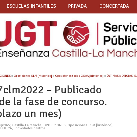
ESCUELAS INFANTILES
PRIVADA
CONCERTADA
CIONES
»
Oposiciones CLM [histórico]
»
Oposiciones todas CCAA [histórico]
»
ÚLTIMAS NOTICIAS: E
7clm2022 – Publicado
e la fase de concurso.
plazo un mes)
lm2022
,
Castilla-La Mancha
,
OPOSICIONES
,
Oposiciones CLM [histórico]
,
PÚBLICA
,
_novedades centros