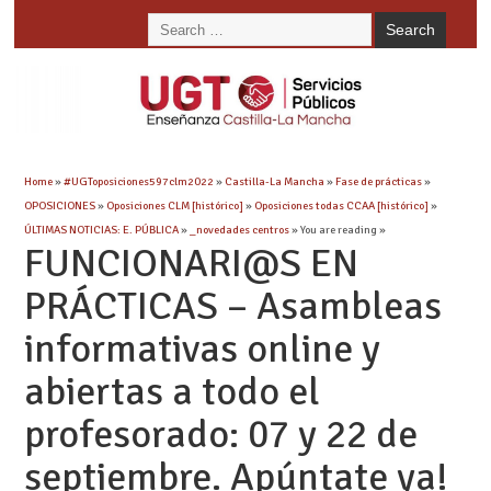
Home
»
#UGToposiciones597clm2022
»
Castilla-La Mancha
»
Fase de prácticas
»
OPOSICIONES
»
Oposiciones CLM [histórico]
»
Oposiciones todas CCAA [histórico]
»
ÚLTIMAS NOTICIAS: E. PÚBLICA
»
_novedades centros
» You are reading »
FUNCIONARI@S EN
PRÁCTICAS – Asambleas
informativas online y
abiertas a todo el
profesorado: 07 y 22 de
septiembre. Apúntate ya!