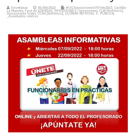
Enseñanza
05/09/2022
#UGToposiciones597clm2022
,
Castilla-
La Mancha
,
Fase de prácticas
,
OPOSICIONES
,
Oposiciones CLM [histórico]
,
Oposiciones todas CCAA [histórico]
,
ÚLTIMAS NOTICIAS: E. PÚBLICA
,
_novedades centros