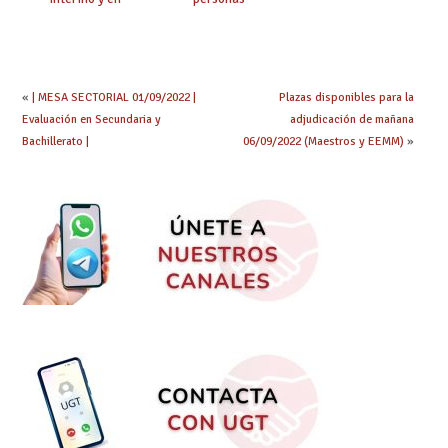
prácticas: todo lo que
seleccionadas. ¿Qué
debes saber
hacer ahora si he
obtenido plaza?
«
| MESA SECTORIAL 01/09/2022 |
Plazas disponibles para la
Evaluación en Secundaria y
adjudicación de mañana
Bachillerato |
06/09/2022 (Maestros y EEMM)
»