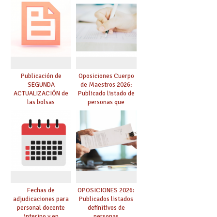
prácticas, se regulan
dichas prácticas y se
convoca acto público
de adjudicación
Publicación de
Oposiciones Cuerpo
SEGUNDA
de Maestros 2026:
ACTUALIZACIÓN de
Publicado listado de
las bolsas
personas que
provisionales de
adquieren nueva
Cuerpo de Maestros
especialidad
de especialidades
convocadas a
oposición
Fechas de
OPOSICIONES 2026:
adjudicaciones para
Publicados listados
personal docente
definitivos de
interino y en
personas