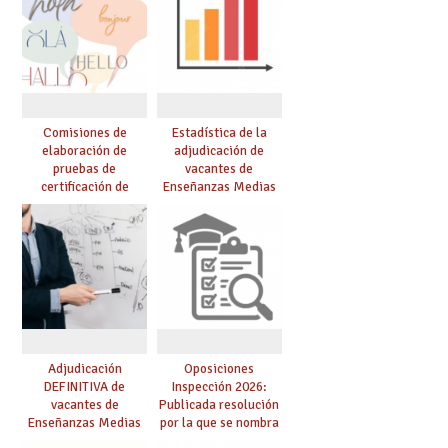
Comisiones de
Estadística de la
elaboración de
adjudicación de
pruebas de
vacantes de
certificación de
Enseñanzas Medias
competencia
para el curso 26/27
lingüística: publicada
resolución definitiva
Adjudicación
Oposiciones
DEFINITIVA de
Inspección 2026:
vacantes de
Publicada resolución
Enseñanzas Medias
por la que se nombra
para el curso 26-27
funcionarios/as en