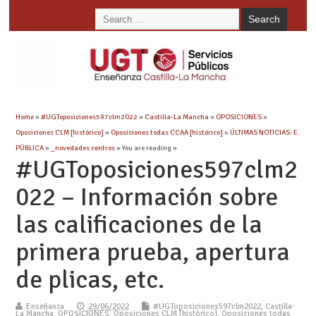
Home
»
#UGToposiciones597clm2022
»
Castilla-La Mancha
»
OPOSICIONES
»
Oposiciones CLM [histórico]
»
Oposiciones todas CCAA [histórico]
»
ÚLTIMAS NOTICIAS: E.
PÚBLICA
»
_novedades centros
» You are reading »
#UGToposiciones597clm2
022 – Información sobre
las calificaciones de la
primera prueba, apertura
de plicas, etc.
Enseñanza
29/06/2022
#UGToposiciones597clm2022
,
Castilla-
La Mancha
,
OPOSICIONES
,
Oposiciones CLM [histórico]
,
Oposiciones todas