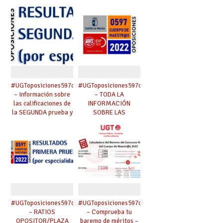
%, ratio, etc.).
de alzada (plazo un
Reclamaciones.
mes)
#UGToposiciones597clm2022
#UGToposiciones597clm2022
– Información sobre
– TODA LA
las calificaciones de
INFORMACIÓN
la SEGUNDA prueba y
SOBRE LAS
fase completa de
OPOSICIONES DE
oposición.
MAESTR@S DE
Reclamaciones.
CASTILLA-LA
MANCHA 2022
#UGToposiciones597clm2022
#UGToposiciones597clm2022
– RATIOS
– Comprueba tu
OPOSITOR/PLAZA
baremo de méritos –