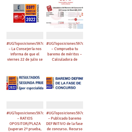
el 29 de junio..
#UGToposiciones597clm2022
#UGToposiciones597clm2022
– La Consejería nos
– Comprueba tu
informa de que el
baremo de méritos –
viernes 22 de julio se
Calculadora de
publicará el listado
baremo. Alzada al
de aspirantes
baremo definitivo
selecionados
(plazo un mes)
provisional.
#UGToposiciones597clm2022
#UGToposiciones597clm2022
– RATIOS
– Publicado baremo
OPOSITOR/PLAZA
DEFINITIVO de la fase
(superan 2ª prueba,
de concurso. Recurso