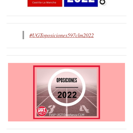
#UGToposiciones597clm2022