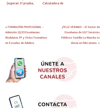
(superan 1ª prueba,
Calculadora de
%, ratio, etc.)
baremo.
Reclamaciones del 27
de junio al 1 de julio.
«
FORMACIÓN PROFESIONAL –
¡FELIZ VERANO! – El Sector de
Admisión 22/23 Enseñanzas
Enseñanza de UGT Servicios
Modulares FP y Ciclos Formativos
Públicos Castilla-La Mancha os
en Escuelas de Adultos.
desea un feliz verano.
»