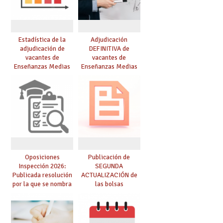
Estadística de la
Adjudicación
adjudicación de
DEFINITIVA de
vacantes de
vacantes de
Enseñanzas Medias
Enseñanzas Medias
para el curso 26/27
para el curso 26-27
Oposiciones
Publicación de
Inspección 2026:
SEGUNDA
Publicada resolución
ACTUALIZACIÓN de
por la que se nombra
las bolsas
funcionarios/as en
provisionales de
prácticas, se regulan
Cuerpo de Maestros
dichas prácticas y se
de especialidades
convoca acto público
convocadas a