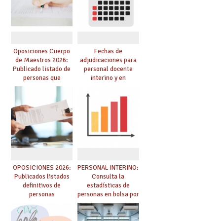
de adjudicación
oposición
Oposiciones Cuerpo
Fechas de
de Maestros 2026:
adjudicaciones para
Publicado listado de
personal docente
personas que
interino y en
adquieren nueva
prácticas: todo lo que
especialidad
debes saber
OPOSICIONES 2026:
PERSONAL INTERINO:
Publicados listados
Consulta la
definitivos de
estadísticas de
personas
personas en bolsa por
seleccionadas. ¿Qué
cuerpo, especialidad
hacer ahora si he
y tipo de bolsa para
obtenido plaza?
el curso 26/27