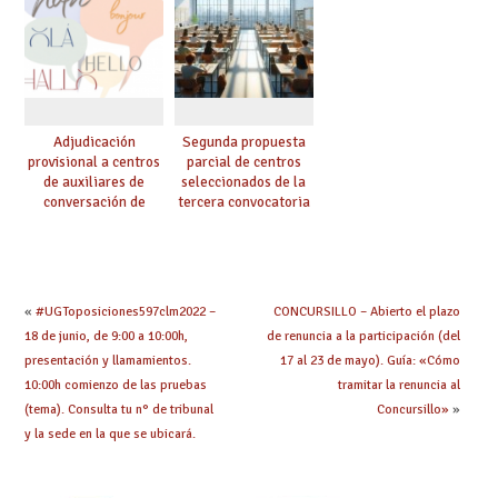
Adjudicación
Segunda propuesta
provisional a centros
parcial de centros
de auxiliares de
seleccionados de la
conversación de
tercera convocatoria
inglés y francés
de ayudas del Plan de
climatización en
colegios
«
#UGToposiciones597clm2022 –
CONCURSILLO – Abierto el plazo
18 de junio, de 9:00 a 10:00h,
de renuncia a la participación (del
presentación y llamamientos.
17 al 23 de mayo). Guía: «Cómo
10:00h comienzo de las pruebas
tramitar la renuncia al
(tema). Consulta tu n° de tribunal
Concursillo»
»
y la sede en la que se ubicará.