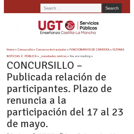
Home
»
Concursillo
»
Concurso de traslados
»
FUNCIONARIOS DE CARRERA
»
ÚLTIMAS
NOTICIAS: E. PÚBLICA
»
_novedades centros
» You are reading »
CONCURSILLO –
Publicada relación de
participantes. Plazo de
renuncia a la
participación del 17 al 23
de mayo.