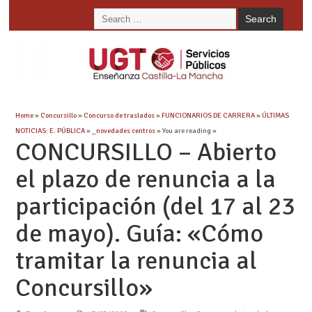
Home
»
Concursillo
»
Concurso de traslados
»
FUNCIONARIOS DE CARRERA
»
ÚLTIMAS
NOTICIAS: E. PÚBLICA
»
_novedades centros
» You are reading »
CONCURSILLO – Abierto
el plazo de renuncia a la
participación (del 17 al 23
de mayo). Guía: «Cómo
tramitar la renuncia al
Concursillo»