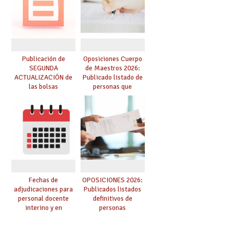
convoca acto público
de adjudicación
Publicación de
Oposiciones Cuerpo
SEGUNDA
de Maestros 2026:
ACTUALIZACIÓN de
Publicado listado de
las bolsas
personas que
provisionales de
adquieren nueva
Cuerpo de Maestros
especialidad
de especialidades
convocadas a
oposición
Fechas de
OPOSICIONES 2026:
adjudicaciones para
Publicados listados
personal docente
definitivos de
interino y en
personas
prácticas: todo lo que
seleccionadas. ¿Qué
debes saber
hacer ahora si he