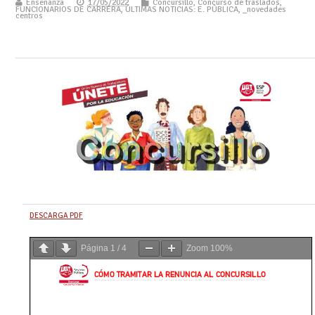
Enseñanza
17/05/2022
Concursillo
,
Concurso de traslados
,
FUNCIONARIOS DE CARRERA
,
ÚLTIMAS NOTICIAS: E. PÚBLICA
,
_novedades
centros
DESCARGA PDF
Página
1
/
4
Zoom
100%