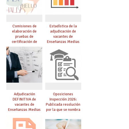
Comisiones de
Estadística de la
elaboración de
adjudicación de
pruebas de
vacantes de
certificación de
Enseñanzas Medias
competencia
para el curso 26/27
lingüística: publicada
resolución definitiva
Adjudicación
Oposiciones
DEFINITIVA de
Inspección 2026:
vacantes de
Publicada resolución
Enseñanzas Medias
por la que se nombra
para el curso 26-27
funcionarios/as en
prácticas, se regulan
dichas prácticas y se