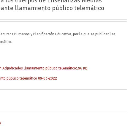
ra los cuerpos de Enseñanzas Medias
ante llamamiento público telemático
ecursos Humanos y Planificación Educativa, por la que se publican las
emático.
n Adjudicados llamamiento público telemático
196
KB
nto público telemático 09-03-2022
/