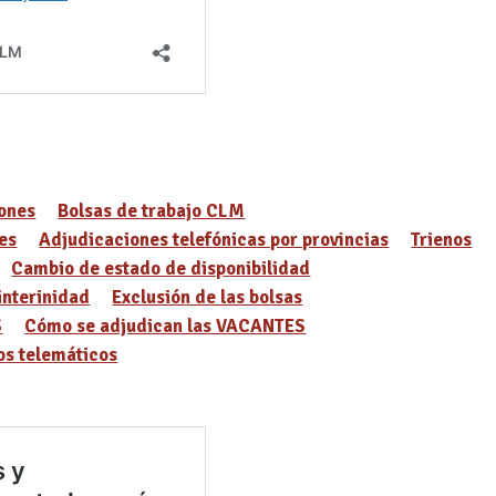
ones
Bolsas de trabajo CLM
es
Adjudicaciones telefónicas por provincias
Trienos
Cambio de estado de disponibilidad
interinidad
Exclusión de las bolsas
S
Cómo se adjudican las VACANTES
s telemáticos