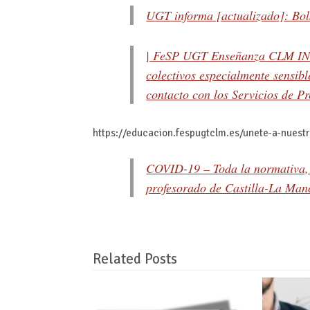
UGT informa [actualizado]: Bols
| FeSP UGT Enseñanza CLM INF
colectivos especialmente sensib
contacto con los Servicios de Pr
https://educacion.fespugtclm.es/unete-a-nuest
COVID-19 – Toda la normativa, i
profesorado de Castilla-La Man
Related Posts