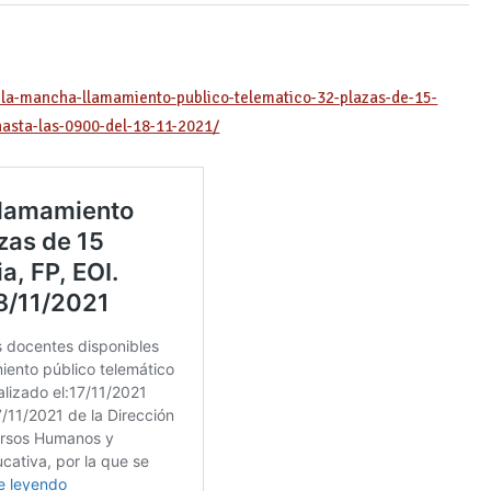
a-la-mancha-llamamiento-publico-telematico-32-plazas-de-15-
hasta-las-0900-del-18-11-2021/