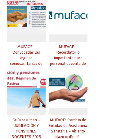
mutualistas.
MUFACE –
MUFACE –
Convocadas las
Recordatorio
ayudas
importante para
sociosanitarias de
personal docente de
MUFACE para 2023
MUFACE en situación
(enfermos
de baja que exceda
oncológicos,
de 90 días: el
celíacos,
mutualista deja de
psiquiátricos,
cobrar complementos
personas
en nómina y ha de
drogodependientes,
solicitarse subsidio a
estancias temporales
MUFACE.
en residencias
asistidas, personas
Guía resumen –
MUFACE: Cambio de
en situación de
JUBILACIÓN Y
Entidad de Asistencia
dependencia, ayudas
PENSIONES
Sanitaria – Abierto
para facilitar la
DOCENTES 2023
plazo ordinario