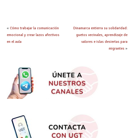
autonomía personal)
(Clases Pasivas)
durante el mes de
enero, único periodo
ordinario disponible
tras eliminarse la
posibilidad durante
«
Cómo trabajar la comunicación
Dinamarca entierra su solidaridad:
el mes de junio.
emocional y crear lazos afectivos
guetos vecinales, aprendizaje de
en el aula
valores e islas desiertas para
migrantes
»