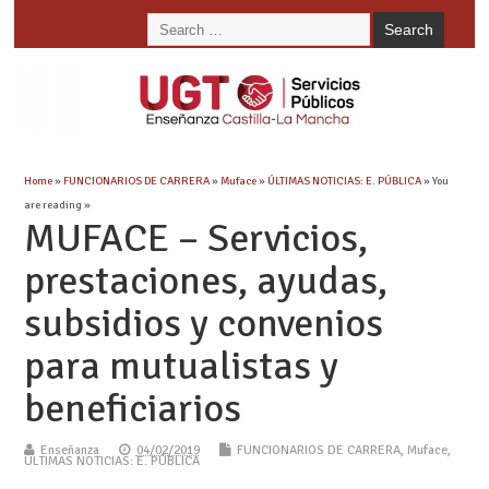
Home
»
FUNCIONARIOS DE CARRERA
»
Muface
»
ÚLTIMAS NOTICIAS: E. PÚBLICA
» You
are reading »
MUFACE – Servicios,
prestaciones, ayudas,
subsidios y convenios
para mutualistas y
beneficiarios
Enseñanza
04/02/2019
FUNCIONARIOS DE CARRERA
,
Muface
,
ÚLTIMAS NOTICIAS: E. PÚBLICA