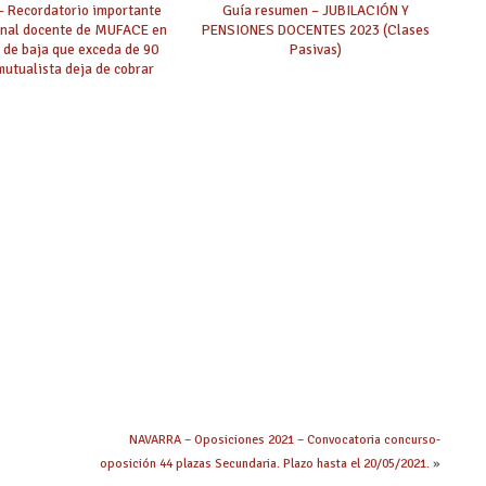
 Recordatorio importante
Guía resumen – JUBILACIÓN Y
onal docente de MUFACE en
PENSIONES DOCENTES 2023 (Clases
 de baja que exceda de 90
Pasivas)
 mutualista deja de cobrar
entos en nómina y ha de
arse subsidio a MUFACE.
NAVARRA – Oposiciones 2021 – Convocatoria concurso-
oposición 44 plazas Secundaria. Plazo hasta el 20/05/2021.
»