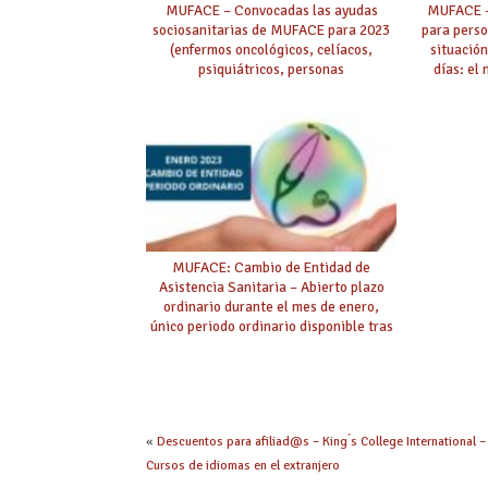
MUFACE – Convocadas las ayudas
MUFACE –
sociosanitarias de MUFACE para 2023
para pers
(enfermos oncológicos, celíacos,
situación
psiquiátricos, personas
días: el
drogodependientes, estancias
complem
temporales en residencias asistidas,
solicit
personas en situación de dependencia,
ayudas para facilitar la autonomía
personal)
MUFACE: Cambio de Entidad de
Asistencia Sanitaria – Abierto plazo
ordinario durante el mes de enero,
único periodo ordinario disponible tras
eliminarse la posibilidad durante el
mes de junio.
«
Descuentos para afiliad@s – King ́s College International –
Cursos de idiomas en el extranjero