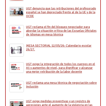
UGT denuncia que las retribuciones del profesorado
español se han depreciado frente al de la UE y de la
OCDE
UGT reclama el fin del bloqueo negociador para
abordar la situación crítica de las Escuelas Oficiales
de Idiomas en mesa técnica
MESA SECTORIAL 12/05/26: Calendario escolar
26/27.
UGT exige la integración de todos los cuerpos en el
A1 y aumentos de nivel, para dignificar y alcanzar
una mejor retribución de la labor docente
UGT reclama una mesa técnica de negociación sobre
Inclusión
UGT exige medidas preventivas y un registro de
agresiones ante el aumento de la violencia en las