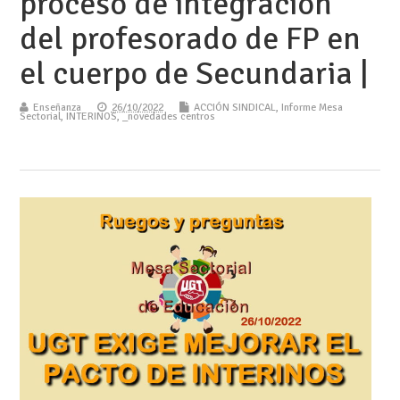
proceso de integración
del profesorado de FP en
el cuerpo de Secundaria |
Enseñanza
26/10/2022
ACCIÓN SINDICAL
,
Informe Mesa
Sectorial
,
INTERINOS
,
_novedades centros