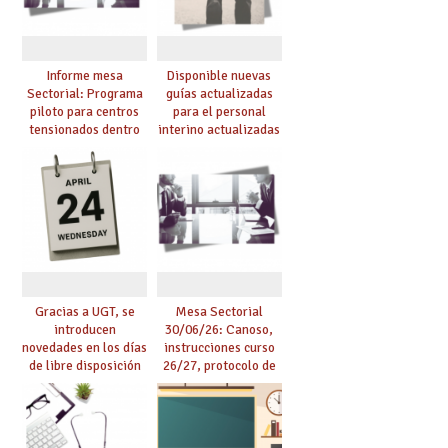
posible
Informe mesa
Disponible nuevas
Sectorial: Programa
guías actualizadas
piloto para centros
para el personal
tensionados dentro
interino actualizadas
del marco del
para el curso 26/27
Acuerdo de Mejoras y
evaluación del curso
25/26
Gracias a UGT, se
Mesa Sectorial
introducen
30/06/26: Canoso,
novedades en los días
instrucciones curso
de libre disposición
26/27, protocolo de
retribuidos
agresiones.