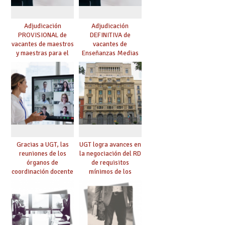
Adjudicación
Adjudicación
PROVISIONAL de
DEFINITIVA de
vacantes de maestros
vacantes de
y maestras para el
Enseñanzas Medias
curso 26-27
para el curso 26-27
Gracias a UGT, las
UGT logra avances en
reuniones de los
la negociación del RD
órganos de
de requisitos
coordinación docente
mínimos de los
se pueden celebrar
centros educativos y
de manera
exige al Ministerio
telemática, sin exigir
que los compromisos
presencialidad en el
se materialicen con
centro
la mayor agilidad