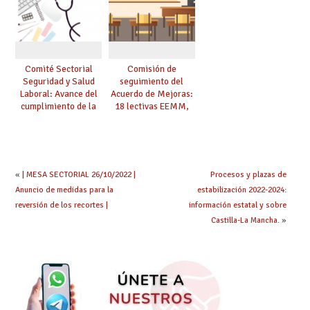
Comité Sectorial
Comisión de
Seguridad y Salud
seguimiento del
Laboral: Avance del
Acuerdo de Mejoras:
cumplimiento de la
18 lectivas EEMM,
planificación de la
canoso, reducción
actividad preventiva
mayores 55 y pilotaje
en centros
tensionados
«
| MESA SECTORIAL 26/10/2022 |
Procesos y plazas de
Anuncio de medidas para la
estabilización 2022-2024:
reversión de los recortes |
información estatal y sobre
Castilla-La Mancha.
»