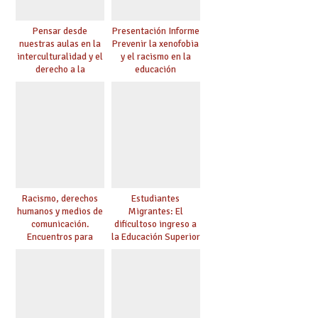
Pensar desde
Presentación Informe
nuestras aulas en la
Prevenir la xenofobia
interculturalidad y el
y el racismo en la
derecho a la
educación
educación
Racismo, derechos
Estudiantes
humanos y medios de
Migrantes: El
comunicación.
dificultoso ingreso a
Encuentros para
la Educación Superior
aprender, encuentros
chilena
para ejercer derechos