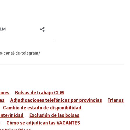
ro-canal-de-telegram/
ones
Bolsas de trabajo CLM
es
Adjudicaciones telefónicas por provincias
Trienos
Cambio de estado de disponibilidad
interinidad
Exclusión de las bolsas
S
Cómo se adjudican las VACANTES