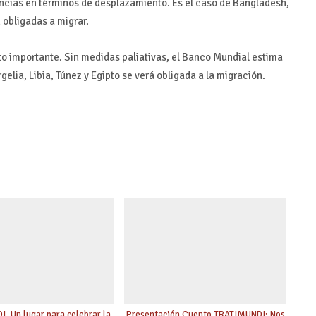
cias en términos de desplazamiento. Es el caso de Bangladesh,
 obligadas a migrar.
cto importante. Sin medidas paliativas, el Banco Mundial estima
elia, Libia, Túnez y Egipto se verá obligada a la migración.
. Un lugar para celebrar la
Presentación Cuento TRATIMUNDI: Nos