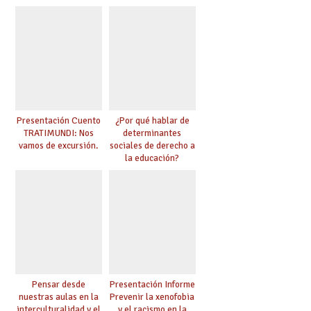
Presentación Cuento
¿Por qué hablar de
TRATIMUNDI: Nos
determinantes
vamos de excursión.
sociales de derecho a
la educación?
Pensar desde
Presentación Informe
nuestras aulas en la
Prevenir la xenofobia
interculturalidad y el
y el racismo en la