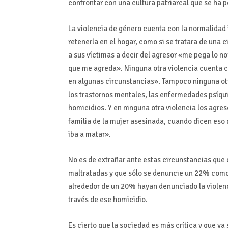
confrontar con una cultura patriarcal que se ha p
La violencia de género cuenta con la normalidad 
retenerla en el hogar, como si se tratara de una 
a sus víctimas a decir del agresor «me pega lo n
que me agreda». Ninguna otra violencia cuenta c
en algunas circunstancias». Tampoco ninguna otra
los trastornos mentales, las enfermedades psíquic
homicidios. Y en ninguna otra violencia los agre
familia de la mujer asesinada, cuando dicen es
iba a matar».
No es de extrañar ante estas circunstancias qu
maltratadas y que sólo se denuncie un 22% como
alrededor de un 20% hayan denunciado la violenc
través de ese homicidio.
Es cierto que la sociedad es más crítica y que y