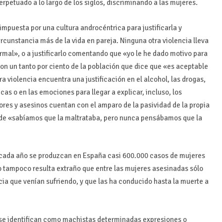
erpetuado a lo largo de los siglos, discriminando a las mujeres.
impuesta por una cultura androcéntrica para justificarla y
circunstancia más de la vida en pareja. Ninguna otra violencia lleva
ormal», o a justificarlo comentando que «yo le he dado motivo para
on un tanto por ciento de la población que dice que «es aceptable
 violencia encuentra una justificación en el alcohol, las drogas,
as o en las emociones para llegar a explicar, incluso, los
sores y asesinos cuentan con el amparo de la pasividad de la propia
o de «sabíamos que la maltrataba, pero nunca pensábamos que la
e cada año se produzcan en España casi 600.000 casos de mujeres
 tampoco resulta extraño que entre las mujeres asesinadas sólo
ia que venían sufriendo, y que las ha conducido hasta la muerte a
a se identifican como machistas determinadas expresiones o