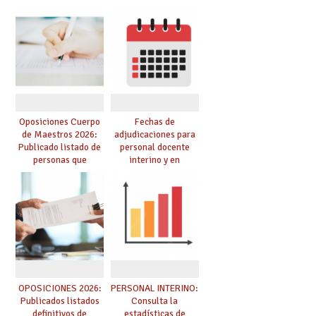
funcionarios/as en
provisionales de
prácticas, se regulan
Cuerpo de Maestros
dichas prácticas y se
de especialidades
convoca acto público
convocadas a
de adjudicación
oposición
Oposiciones Cuerpo
Fechas de
de Maestros 2026:
adjudicaciones para
Publicado listado de
personal docente
personas que
interino y en
adquieren nueva
prácticas: todo lo que
especialidad
debes saber
OPOSICIONES 2026:
PERSONAL INTERINO:
Publicados listados
Consulta la
definitivos de
estadísticas de