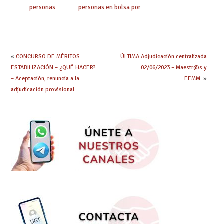
personas
personas en bolsa por
seleccionadas. ¿Qué
cuerpo, especialidad
hacer ahora si he
y tipo de bolsa para
obtenido plaza?
el curso 26/27
«
CONCURSO DE MÉRITOS
ÚLTIMA Adjudicación centralizada
ESTABILIZACIÓN – ¿QUÉ HACER?
02/06/2023 – Maestr@s y
– Aceptación, renuncia a la
EEMM.
»
adjudicación provisional