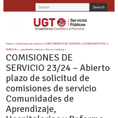
Home
»
Comisiones de servicio
»
FUNCIONARIOS DE CARRERA
»
ÚLTIMAS NOTICIAS: E.
PÚBLICA
»
_novedades centros
» You are reading »
COMISIONES DE
SERVICIO 23/24 – Abierto
plazo de solicitud de
comisiones de servicio
Comunidades de
Aprendizaje,