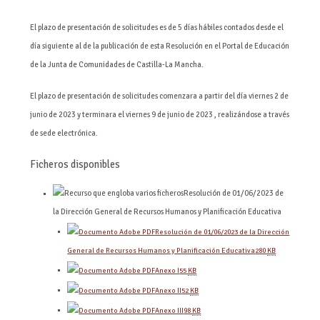
El plazo de presentación de solicitudes es de 5 días hábiles contados desde el
día siguiente al de la publicación de esta Resolución en el Portal de Educación
de la Junta de Comunidades de Castilla-La Mancha.
El plazo de presentación de solicitudes comenzara a partir del día viernes 2 de
junio de 2023 y terminara el viernes 9 de junio de 2023 , realizándose a través
de sede electrónica.
Ficheros disponibles
Resolución de 01/06/2023 de
la Dirección General de Recursos Humanos y Planificación Educativa
Resolución de 01/06/2023 de la Dirección
General de Recursos Humanos y Planificación Educativa
280
KB
Anexo I
55
KB
Anexo II
52
KB
Anexo III
98
KB