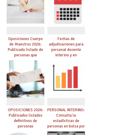
dichas prácticas y se
de especialidades
convoca acto público
convocadas a
de adjudicación
oposición
Oposiciones Cuerpo
Fechas de
de Maestros 2026:
adjudicaciones para
Publicado listado de
personal docente
personas que
interino y en
adquieren nueva
prácticas: todo lo que
especialidad
debes saber
OPOSICIONES 2026:
PERSONAL INTERINO:
Publicados listados
Consulta la
definitivos de
estadísticas de
personas
personas en bolsa por
seleccionadas. ¿Qué
cuerpo, especialidad