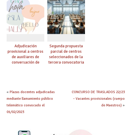
hacer ahora si he
y tipo de bolsa para
obtenido plaza?
el curso 26/27
Adjudicación
Segunda propuesta
provisional a centros
parcial de centros
de auxiliares de
seleccionados de la
conversación de
tercera convocatoria
inglés y francés
de ayudas del Plan de
climatización en
colegios
«
Plazas docentes adjudicadas
CONCURSO DE TRASLADOS 22/23
mediante llamamiento público
– Vacantes provisionales (cuerpo
telemático convocado el
de Maestros)
»
01/02/2023