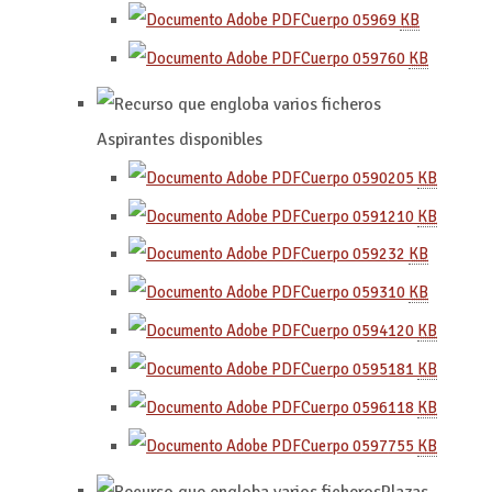
Cuerpo 0596
9
KB
Cuerpo 0597
60
KB
Aspirantes disponibles
Cuerpo 0590
205
KB
Cuerpo 0591
210
KB
Cuerpo 0592
32
KB
Cuerpo 0593
10
KB
Cuerpo 0594
120
KB
Cuerpo 0595
181
KB
Cuerpo 0596
118
KB
Cuerpo 0597
755
KB
Plazas