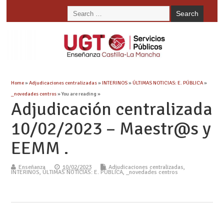
Home
»
Adjudicaciones centralizadas
»
INTERINOS
»
ÚLTIMAS NOTICIAS: E. PÚBLICA
»
_novedades centros
» You are reading »
Adjudicación centralizada
10/02/2023 – Maestr@s y
EEMM .
Enseñanza
10/02/2023
Adjudicaciones centralizadas
,
INTERINOS
,
ÚLTIMAS NOTICIAS: E. PÚBLICA
,
_novedades centros