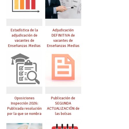
Estadística de la
Adjudicación
adjudicación de
DEFINITIVA de
vacantes de
vacantes de
Enseñanzas Medias
Enseñanzas Medias
para el curso 26/27
para el curso 26-27
Oposiciones
Publicación de
Inspección 2026:
SEGUNDA
Publicada resolución
ACTUALIZACIÓN de
por la que se nombra
las bolsas
funcionarios/as en
provisionales de
prácticas, se regulan
Cuerpo de Maestros