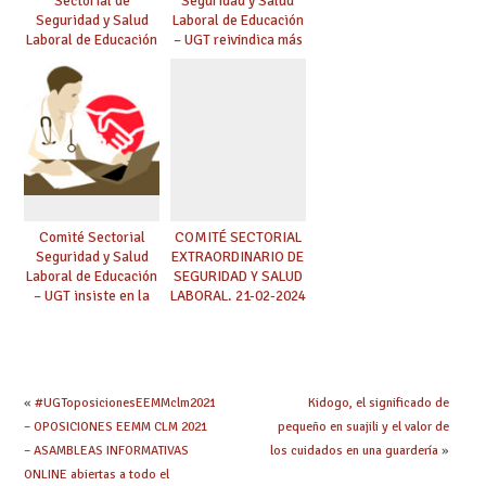
Sectorial de
Seguridad y Salud
Seguridad y Salud
Laboral de Educación
Laboral de Educación
– UGT reivindica más
(1/10/2024)
mejoras
Comité Sectorial
COMITÉ SECTORIAL
Seguridad y Salud
EXTRAORDINARIO DE
Laboral de Educación
SEGURIDAD Y SALUD
– UGT insiste en la
LABORAL. 21-02-2024
necesidad de
reconocer las
funciones del
coordinador de
prevención con horas
«
#UGToposicionesEEMMclm2021
Kidogo, el significado de
y complemento
– OPOSICIONES EEMM CLM 2021
pequeño en suajili y el valor de
retributivo
– ASAMBLEAS INFORMATIVAS
los cuidados en una guardería
»
ONLINE abiertas a todo el