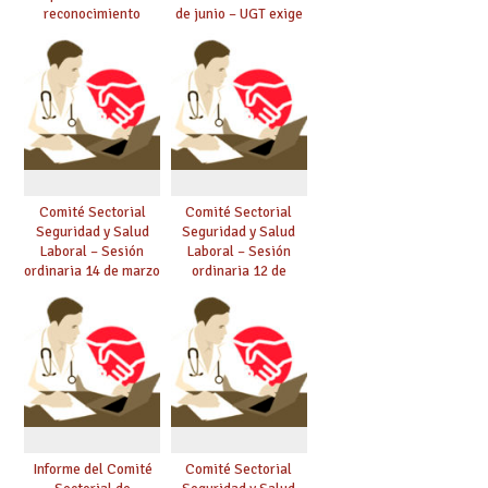
reconocimiento
de junio – UGT exige
médico voluntario o
soluciones en CEEs y
tramitar la renuncia
climatización de las
al mismo
aulas
Comité Sectorial
Comité Sectorial
Seguridad y Salud
Seguridad y Salud
Laboral – Sesión
Laboral – Sesión
ordinaria 14 de marzo
ordinaria 12 de
de 2025
diciembre de 2024
Informe del Comité
Comité Sectorial