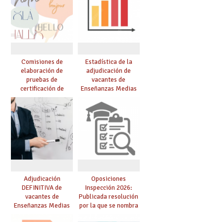
Comisiones de
Estadística de la
elaboración de
adjudicación de
pruebas de
vacantes de
certificación de
Enseñanzas Medias
competencia
para el curso 26/27
lingüística: publicada
resolución definitiva
Adjudicación
Oposiciones
DEFINITIVA de
Inspección 2026:
vacantes de
Publicada resolución
Enseñanzas Medias
por la que se nombra
para el curso 26-27
funcionarios/as en