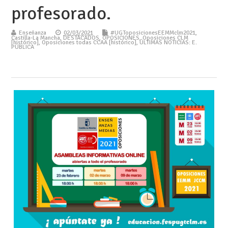
profesorado.
Enseñanza
02/03/2021
#UGToposicionesEEMMclm2021
,
Castilla-La Mancha
,
DESTACADOS
,
OPOSICIONES
,
Oposiciones CLM
[histórico]
,
Oposiciones todas CCAA [histórico]
,
ÚLTIMAS NOTICIAS: E.
PÚBLICA