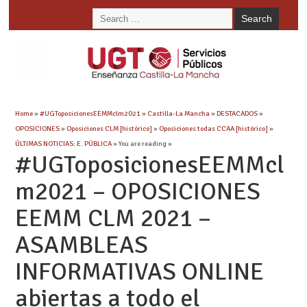
Home
»
#UGToposicionesEEMMclm2021
»
Castilla-La Mancha
»
DESTACADOS
»
OPOSICIONES
»
Oposiciones CLM [histórico]
»
Oposiciones todas CCAA [histórico]
»
ÚLTIMAS NOTICIAS: E. PÚBLICA
» You are reading »
#UGToposicionesEEMMcl
m2021 – OPOSICIONES
EEMM CLM 2021 –
ASAMBLEAS
INFORMATIVAS ONLINE
abiertas a todo el