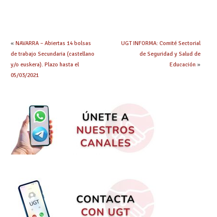
prácticas: todo lo que
seleccionadas. ¿Qué
debes saber
hacer ahora si he
obtenido plaza?
«
NAVARRA – Abiertas 14 bolsas
UGT INFORMA: Comité Sectorial
de trabajo Secundaria (castellano
de Seguridad y Salud de
y/o euskera). Plazo hasta el
Educación
»
05/03/2021