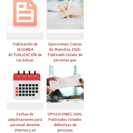
prácticas, se regulan
dichas prácticas y se
convoca acto público
de adjudicación
Publicación de
Oposiciones Cuerpo
SEGUNDA
de Maestros 2026:
ACTUALIZACIÓN de
Publicado listado de
las bolsas
personas que
provisionales de
adquieren nueva
Cuerpo de Maestros
especialidad
de especialidades
convocadas a
oposición
Fechas de
OPOSICIONES 2026:
adjudicaciones para
Publicados listados
personal docente
definitivos de
interino y en
personas