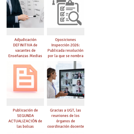
Adjudicación
Oposiciones
DEFINITIVA de
Inspección 2026:
vacantes de
Publicada resolución
Enseñanzas Medias
por la que se nombra
para el curso 26-27
funcionarios/as en
prácticas, se regulan
dichas prácticas y se
convoca acto público
de adjudicación
Publicación de
Gracias a UGT, las
SEGUNDA
reuniones de los
ACTUALIZACIÓN de
órganos de
las bolsas
coordinación docente
provisionales de
se pueden celebrar