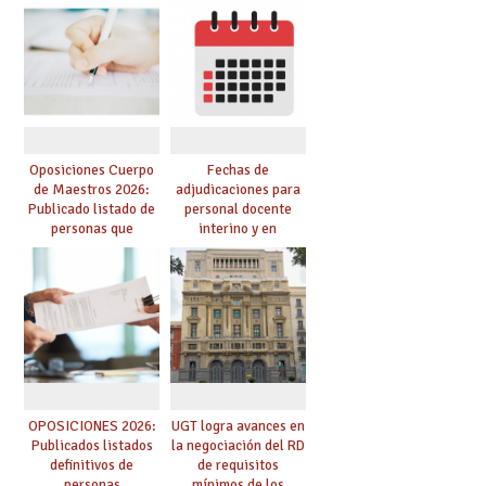
Cuerpo de Maestros
de manera
de especialidades
telemática, sin exigir
convocadas a
presencialidad en el
oposición
centro
Oposiciones Cuerpo
Fechas de
de Maestros 2026:
adjudicaciones para
Publicado listado de
personal docente
personas que
interino y en
adquieren nueva
prácticas: todo lo que
especialidad
debes saber
OPOSICIONES 2026:
UGT logra avances en
Publicados listados
la negociación del RD
definitivos de
de requisitos
personas
mínimos de los