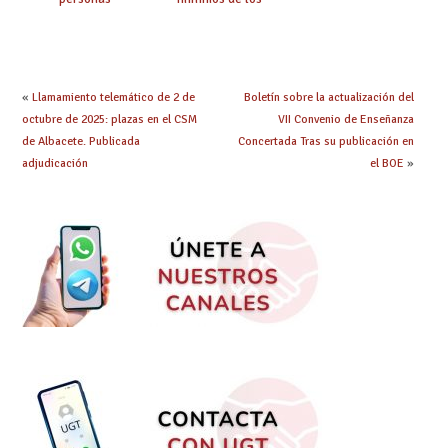
seleccionadas. ¿Qué
centros educativos y
hacer ahora si he
exige al Ministerio
obtenido plaza?
que los compromisos
se materialicen con
la mayor agilidad
«
Llamamiento telemático de 2 de
Boletín sobre la actualización del
posible
octubre de 2025: plazas en el CSM
VII Convenio de Enseñanza
de Albacete. Publicada
Concertada Tras su publicación en
adjudicación
el BOE
»