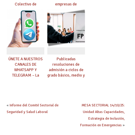
Colectivo de
empresas de
Enseñanza
enseñanza privada
Concertada
sostenidas total o
parcialmente con
fondos públicos
ÚNETE A NUESTROS
Publicadas
CANALES DE
resoluciones de
WHATSAPP Y
admisión a ciclos de
TELEGRAM – La
grado básico, medio y
mejor información al
superior de FP
instante
«
Informe del Comité Sectorial de
MESA SECTORIAL 14/10/25:
Seguridad y Salud Laboral
Unidad Altas Capacidades,
Estrategia de Inclusión,
Formación en Emergencias
»