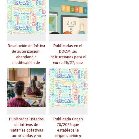
Resolución definitiva
Publicadas en el
de autorización,
DOCM las
abandono o
instrucciones para el
modificación de
curso 26/27, que
programas bilingües
incluyen, gracias al
o plurilingües. Se
Acuerdo firmado por
confirma el abandono
UGT, la recuperación
de un importante
de las 18 lectivas en
número de proyectos
EEMM y la reducción
en colegios.
de lectivas para
mayores de 55
Publicados listados
Publicada Orden
definitivos de
78/2026 que
materias optativas
establece la
autorizadas y no
organización y