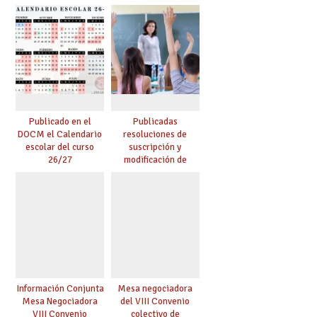
autorizadas en ESO y
desarrollo de los
Bachillerato,
programas bilingües
definidas por los
y plurilingües
centros
Publicado en el
Publicadas
DOCM el Calendario
resoluciones de
escolar del curso
suscripción y
26/27
modificación de
conciertos
Información Conjunta
Mesa negociadora
Mesa Negociadora
del VIII Convenio
VIII Convenio
colectivo de