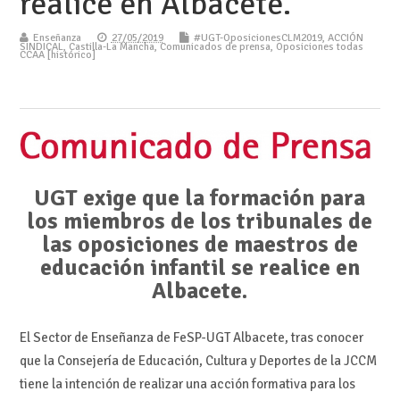
realice en Albacete.
Enseñanza
27/05/2019
#UGT-OposicionesCLM2019
,
ACCIÓN
SINDICAL
,
Castilla-La Mancha
,
Comunicados de prensa
,
Oposiciones todas
CCAA [histórico]
UGT exige que la formación para
los miembros de los tribunales de
las oposiciones de maestros de
educación infantil se realice en
Albacete.
El Sector de Enseñanza de FeSP-UGT Albacete, tras conocer
que la Consejería de Educación, Cultura y Deportes de la JCCM
tiene la intención de realizar una acción formativa para los