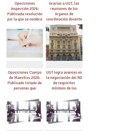
Oposiciones
Gracias a UGT, las
Inspección 2026:
reuniones de los
Publicada resolución
órganos de
por la que se nombra
coordinación docente
funcionarios/as en
se pueden celebrar
prácticas, se regulan
de manera
dichas prácticas y se
telemática, sin exigir
convoca acto público
presencialidad en el
de adjudicación
centro
Oposiciones Cuerpo
UGT logra avances en
de Maestros 2026:
la negociación del RD
Publicado listado de
de requisitos
personas que
mínimos de los
adquieren nueva
centros educativos y
especialidad
exige al Ministerio
que los compromisos
se materialicen con
la mayor agilidad
posible