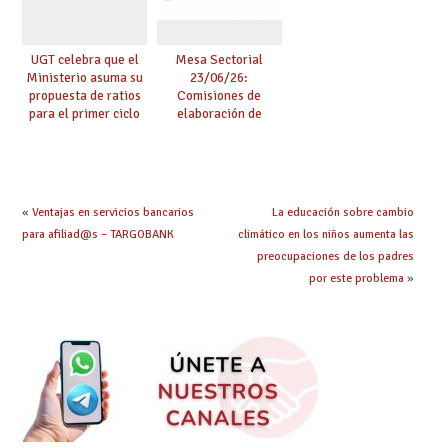
UGT celebra que el
Mesa Sectorial
Ministerio asuma su
23/06/26:
propuesta de ratios
Comisiones de
para el primer ciclo
elaboración de
de Infantil y pide
pruebas de
extender la misma
certificación de
ambición al resto de
competencia
etapas
lingüística
«
Ventajas en servicios bancarios
La educación sobre cambio
para afiliad@s – TARGOBANK
climático en los niños aumenta las
preocupaciones de los padres
por este problema
»