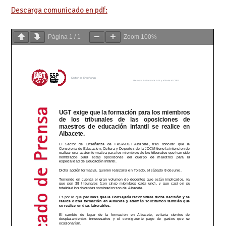
Descarga comunicado en pdf:
Página
1
/
1
Zoom
100%