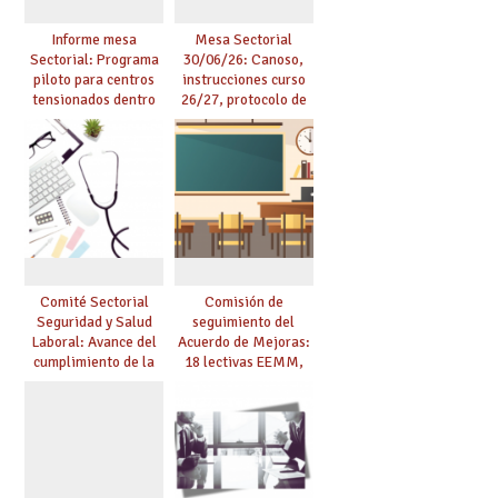
Informe mesa
Mesa Sectorial
Sectorial: Programa
30/06/26: Canoso,
piloto para centros
instrucciones curso
tensionados dentro
26/27, protocolo de
del marco del
agresiones.
Acuerdo de Mejoras y
evaluación del curso
25/26
Comité Sectorial
Comisión de
Seguridad y Salud
seguimiento del
Laboral: Avance del
Acuerdo de Mejoras:
cumplimiento de la
18 lectivas EEMM,
planificación de la
canoso, reducción
actividad preventiva
mayores 55 y pilotaje
en centros
tensionados