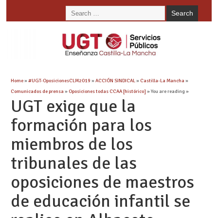
Home
»
#UGT-OposicionesCLM2019
»
ACCIÓN SINDICAL
»
Castilla-La Mancha
»
Comunicados de prensa
»
Oposiciones todas CCAA [histórico]
» You are reading »
UGT exige que la
formación para los
miembros de los
tribunales de las
oposiciones de maestros
de educación infantil se