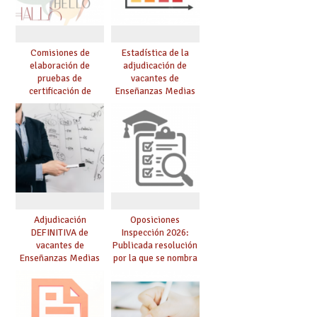
Comisiones de
Estadística de la
elaboración de
adjudicación de
pruebas de
vacantes de
certificación de
Enseñanzas Medias
competencia
para el curso 26/27
lingüística: publicada
resolución definitiva
Adjudicación
Oposiciones
DEFINITIVA de
Inspección 2026:
vacantes de
Publicada resolución
Enseñanzas Medias
por la que se nombra
para el curso 26-27
funcionarios/as en
prácticas, se regulan
dichas prácticas y se
convoca acto público