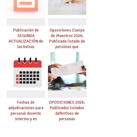
de adjudicación
Publicación de
Oposiciones Cuerpo
SEGUNDA
de Maestros 2026:
ACTUALIZACIÓN de
Publicado listado de
las bolsas
personas que
provisionales de
adquieren nueva
Cuerpo de Maestros
especialidad
de especialidades
convocadas a
oposición
Fechas de
OPOSICIONES 2026:
adjudicaciones para
Publicados listados
personal docente
definitivos de
interino y en
personas
prácticas: todo lo que
seleccionadas. ¿Qué
debes saber
hacer ahora si he
obtenido plaza?