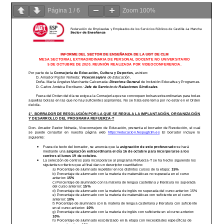
Página
1
/
6
Zoom
100%