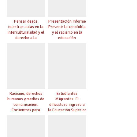
Pensar desde
Presentación Informe
nuestras aulas en la
Prevenir la xenofobia
interculturalidad y el
y el racismo en la
derecho a la
educación
educación
Racismo, derechos
Estudiantes
humanos y medios de
Migrantes: El
comunicación.
dificultoso ingreso a
Encuentros para
la Educación Superior
aprender, encuentros
chilena
para ejercer derechos