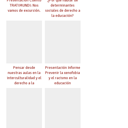
Presentación Cuento
¿Por qué hablar de
TRATIMUNDI: Nos
determinantes
vamos de excursión.
sociales de derecho a
la educación?
Pensar desde
Presentación Informe
nuestras aulas en la
Prevenir la xenofobia
interculturalidad y el
y el racismo en la
derecho a la
educación
educación