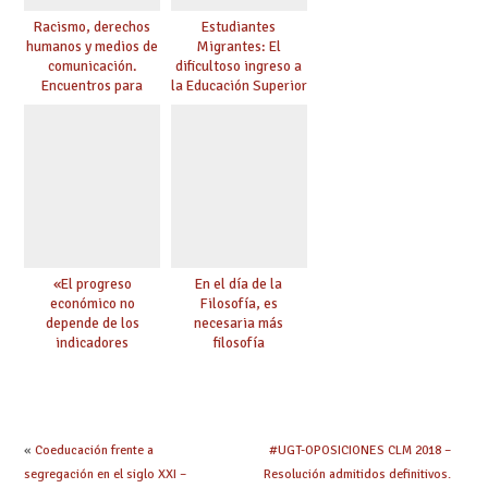
Racismo, derechos
Estudiantes
humanos y medios de
Migrantes: El
comunicación.
dificultoso ingreso a
Encuentros para
la Educación Superior
aprender, encuentros
chilena
para ejercer derechos
«El progreso
En el día de la
económico no
Filosofía, es
depende de los
necesaria más
indicadores
filosofía
educativos»
«
Coeducación frente a
#UGT-OPOSICIONES CLM 2018 –
segregación en el siglo XXI –
Resolución admitidos definitivos.