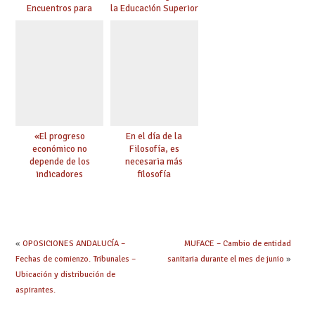
Encuentros para
la Educación Superior
aprender, encuentros
chilena
para ejercer derechos
«El progreso
En el día de la
económico no
Filosofía, es
depende de los
necesaria más
indicadores
filosofía
educativos»
«
OPOSICIONES ANDALUCÍA –
MUFACE – Cambio de entidad
Fechas de comienzo. Tribunales –
sanitaria durante el mes de junio
»
Ubicación y distribución de
aspirantes.