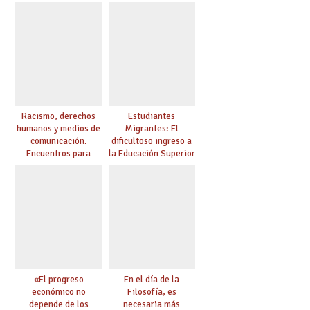
educación
Racismo, derechos
Estudiantes
humanos y medios de
Migrantes: El
comunicación.
dificultoso ingreso a
Encuentros para
la Educación Superior
aprender, encuentros
chilena
para ejercer derechos
«El progreso
En el día de la
económico no
Filosofía, es
depende de los
necesaria más