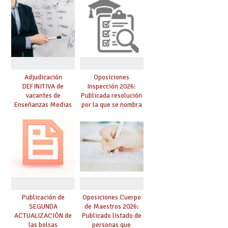
lingüística: publicada
resolución definitiva
Adjudicación
Oposiciones
DEFINITIVA de
Inspección 2026:
vacantes de
Publicada resolución
Enseñanzas Medias
por la que se nombra
para el curso 26-27
funcionarios/as en
prácticas, se regulan
dichas prácticas y se
convoca acto público
de adjudicación
Publicación de
Oposiciones Cuerpo
SEGUNDA
de Maestros 2026:
ACTUALIZACIÓN de
Publicado listado de
las bolsas
personas que