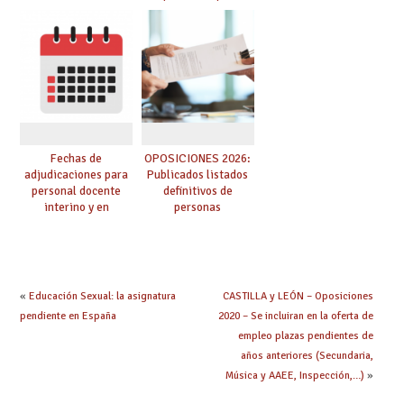
provisionales de
adquieren nueva
Cuerpo de Maestros
especialidad
de especialidades
convocadas a
oposición
Fechas de
OPOSICIONES 2026:
adjudicaciones para
Publicados listados
personal docente
definitivos de
interino y en
personas
prácticas: todo lo que
seleccionadas. ¿Qué
debes saber
hacer ahora si he
obtenido plaza?
«
Educación Sexual: la asignatura
CASTILLA y LEÓN – Oposiciones
pendiente en España
2020 – Se incluiran en la oferta de
empleo plazas pendientes de
años anteriores (Secundaria,
Música y AAEE, Inspección,…)
»