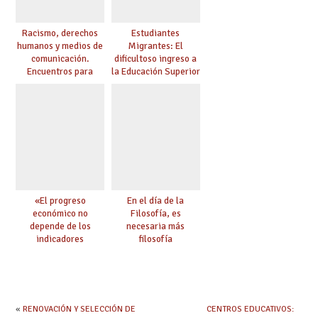
Racismo, derechos
Estudiantes
humanos y medios de
Migrantes: El
comunicación.
dificultoso ingreso a
Encuentros para
la Educación Superior
aprender, encuentros
chilena
para ejercer derechos
«El progreso
En el día de la
económico no
Filosofía, es
depende de los
necesaria más
indicadores
filosofía
educativos»
«
RENOVACIÓN Y SELECCIÓN DE
CENTROS EDUCATIVOS: