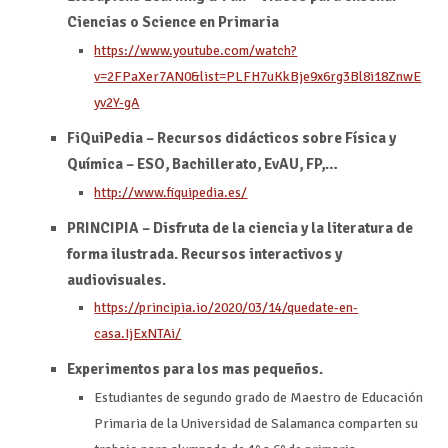
Ciencias o Science en Primaria
https://www.youtube.com/watch?
v=2FPaXer7AN0&list=PLFH7uKkBje9x6rg3Bl8i18ZnwE
yv2Y-gA
FiQuiPedia – Recursos didácticos sobre Física y
Química – ESO, Bachillerato, EvAU, FP,…
http://www.fiquipedia.es/
PRINCIPIA – Disfruta de la ciencia y la literatura de
forma ilustrada. Recursos interactivos y
audiovisuales.
https://principia.io/2020/03/14/quedate-en-
casa.IjExNTAi/
Experimentos para los mas pequeños.
Estudiantes de segundo grado de Maestro de Educación
Primaria de la Universidad de Salamanca comparten su