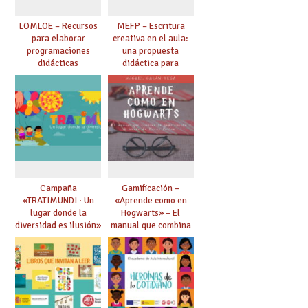
LOMLOE – Recursos
MEFP – Escritura
para elaborar
creativa en el aula:
programaciones
una propuesta
didácticas
didáctica para
Primaria y
Secundaria.
Campaña
Gamificación –
«TRATIMUNDI · Un
«Aprende como en
lugar donde la
Hogwarts» – El
diversidad es ilusión»
manual que combina
– Propuesta
la gamificación y el
didáctica.
mundo de Harry
Potter.