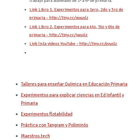
trabajo para alumnado de 1º a 6º de primaria.
Link Libro 1. Experimentos para 1ero, 2do y 3ro de
primaria – http://tiny.cc/wxuslz
Link Libro 2. Experimentos para 4to, 5to y 6to de
primaria – http://tiny.cc/iwuslz
Link lista videos YouTube – http://tiny.cc/pvuslz
Talleres para enseñar Química en Educación Primaria
Experimentos para explicar ciencias en Ed Infantil y
Primaria
Experimentos flotabilidad
Práctica con Tangram y Poliminós
Maestros.tech