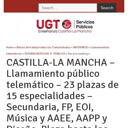
Home
»
Bolsas de trabajo todas las Comunidades
»
INTERINOS
»
Llamamientos
telemáticos
»
ÚLTIMAS NOTICIAS: E. PÚBLICA
» You are reading »
CASTILLA-LA MANCHA –
Llamamiento público
telemático – 23 plazas de
15 especialidades –
Secundaria, FP, EOI,
Música y AAEE, AAPP y