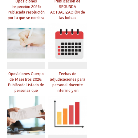
Oposiciones
Publicación de
Inspección 2026:
SEGUNDA
Publicada resolución
ACTUALIZACIÓN de
por la que se nombra
las bolsas
funcionarios/as en
provisionales de
prácticas, se regulan
Cuerpo de Maestros
dichas prácticas y se
de especialidades
convoca acto público
convocadas a
de adjudicación
oposición
Oposiciones Cuerpo
Fechas de
de Maestros 2026:
adjudicaciones para
Publicado listado de
personal docente
personas que
interino y en
adquieren nueva
prácticas: todo lo que
especialidad
debes saber