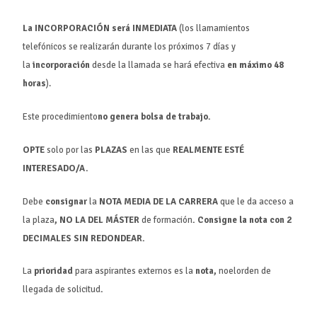
La INCORPORACIÓN será INMEDIATA
(los llamamientos
telefónicos se realizarán durante los próximos 7 días y
la
incorporación
desde la llamada se hará efectiva
en máximo 48
horas
).
Este procedimiento
no genera bolsa de trabajo
.
OPTE
solo por las
PLAZAS
en las que
REALMENTE ESTÉ
INTERESADO/A.
Debe
consignar
la
NOTA MEDIA DE LA CARRERA
que le da acceso a
la plaza
, NO LA DEL MÁSTER
de formación
. Consigne la nota con
2
DECIMALES SIN REDONDEAR
.
La
prioridad
para aspirantes externos es la
nota,
noelorden de
llegada de solicitud
.