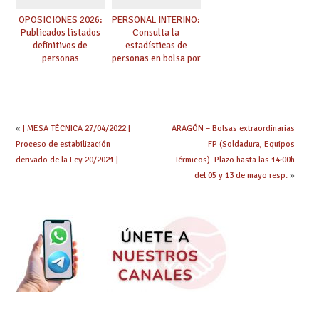
OPOSICIONES 2026:
PERSONAL INTERINO:
Publicados listados
Consulta la
definitivos de
estadísticas de
personas
personas en bolsa por
seleccionadas. ¿Qué
cuerpo, especialidad
hacer ahora si he
y tipo de bolsa para
obtenido plaza?
el curso 26/27
«
| MESA TÉCNICA 27/04/2022 |
ARAGÓN – Bolsas extraordinarias
Proceso de estabilización
FP (Soldadura, Equipos
derivado de la Ley 20/2021 |
Térmicos). Plazo hasta las 14:00h
del 05 y 13 de mayo resp.
»