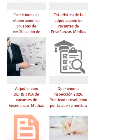
Comisiones de
Estadística de la
elaboración de
adjudicación de
pruebas de
vacantes de
certificación de
Enseñanzas Medias
competencia
para el curso 26/27
lingüística: publicada
resolución definitiva
Adjudicación
Oposiciones
DEFINITIVA de
Inspección 2026:
vacantes de
Publicada resolución
Enseñanzas Medias
por la que se nombra
para el curso 26-27
funcionarios/as en
prácticas, se regulan
dichas prácticas y se
convoca acto público
de adjudicación