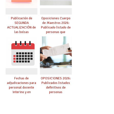
Publicación de
Oposiciones Cuerpo
SEGUNDA
de Maestros 2026:
ACTUALIZACIÓN de
Publicado listado de
las bolsas
personas que
provisionales de
adquieren nueva
Cuerpo de Maestros
especialidad
de especialidades
convocadas a
oposición
Fechas de
OPOSICIONES 2026:
adjudicaciones para
Publicados listados
personal docente
definitivos de
interino y en
personas
prácticas: todo lo que
seleccionadas. ¿Qué
debes saber
hacer ahora si he
obtenido plaza?