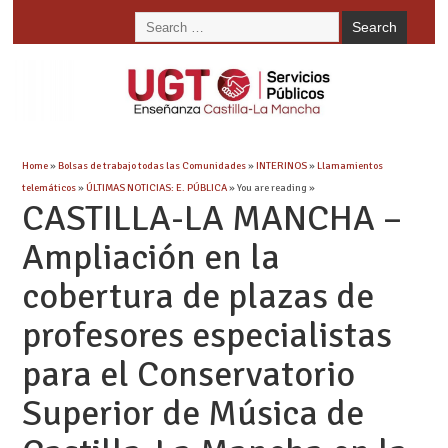
Home
»
Bolsas de trabajo todas las Comunidades
»
INTERINOS
»
Llamamientos
telemáticos
»
ÚLTIMAS NOTICIAS: E. PÚBLICA
» You are reading »
CASTILLA-LA MANCHA –
Ampliación en la
cobertura de plazas de
profesores especialistas
para el Conservatorio
Superior de Música de