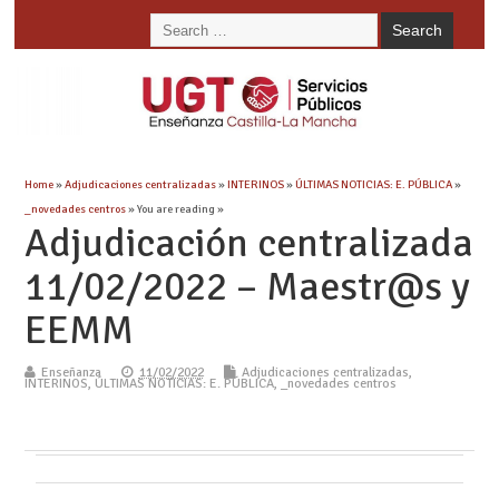
Home
»
Adjudicaciones centralizadas
»
INTERINOS
»
ÚLTIMAS NOTICIAS: E. PÚBLICA
»
_novedades centros
» You are reading »
Adjudicación centralizada
11/02/2022 – Maestr@s y
EEMM
Enseñanza
11/02/2022
Adjudicaciones centralizadas
,
INTERINOS
,
ÚLTIMAS NOTICIAS: E. PÚBLICA
,
_novedades centros