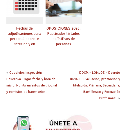
oposición
Fechas de
OPOSICIONES 2026:
adjudicaciones para
Publicados listados
personal docente
definitivos de
interino y en
personas
prácticas: todo lo que
seleccionadas. ¿Qué
debes saber
hacer ahora si he
obtenido plaza?
«
Oposición Inspección
DOCM – LOMLOE – Decreto
Educativa. Lugar, fecha y hora de
8/2022 – Evaluación, promoción y
inicio. Nombramientos de tribunal
titulación. Primaria, Secundaria,
y comisión de baremación.
Bachillerato y Formación
Profesional.
»