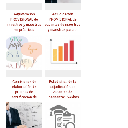
Adjudicación
Adjudicación
PROVISIONAL de
PROVISIONAL de
maestros y maestras
vacantes de maestros
en prácticas
y maestras para el
curso 26-27
Comisiones de
Estadística de la
elaboración de
adjudicación de
pruebas de
vacantes de
certificación de
Enseñanzas Medias
competencia
para el curso 26/27
lingüística: publicada
resolución definitiva