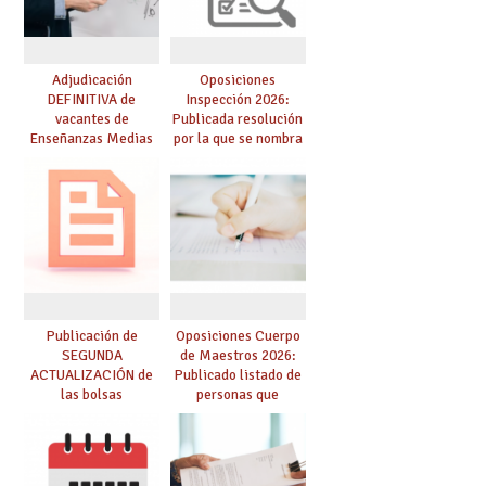
Adjudicación
Oposiciones
DEFINITIVA de
Inspección 2026:
vacantes de
Publicada resolución
Enseñanzas Medias
por la que se nombra
para el curso 26-27
funcionarios/as en
prácticas, se regulan
dichas prácticas y se
convoca acto público
de adjudicación
Publicación de
Oposiciones Cuerpo
SEGUNDA
de Maestros 2026:
ACTUALIZACIÓN de
Publicado listado de
las bolsas
personas que
provisionales de
adquieren nueva
Cuerpo de Maestros
especialidad
de especialidades
convocadas a