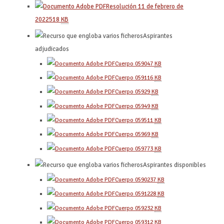
Resolución 11 de febrero de
2022
518
KB
Aspirantes
adjudicados
Cuerpo 0590
47
KB
Cuerpo 0591
16
KB
Cuerpo 0592
9
KB
Cuerpo 0594
9
KB
Cuerpo 0595
11
KB
Cuerpo 0596
9
KB
Cuerpo 0597
73
KB
Aspirantes disponibles
Cuerpo 0590
237
KB
Cuerpo 0591
228
KB
Cuerpo 0592
32
KB
Cuerpo 0593
12
KB