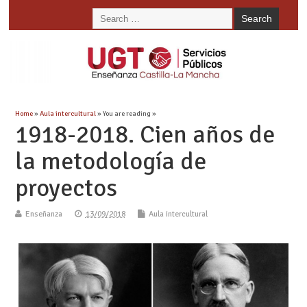
Home
»
Aula intercultural
» You are reading »
1918-2018. Cien años de
la metodología de
proyectos
Enseñanza
13/09/2018
Aula intercultural