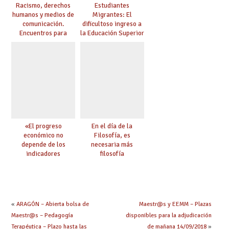
Racismo, derechos
Estudiantes
humanos y medios de
Migrantes: El
comunicación.
dificultoso ingreso a
Encuentros para
la Educación Superior
aprender, encuentros
chilena
para ejercer derechos
«El progreso
En el día de la
económico no
Filosofía, es
depende de los
necesaria más
indicadores
filosofía
educativos»
«
ARAGÓN – Abierta bolsa de
Maestr@s y EEMM – Plazas
Maestr@s – Pedagogía
disponibles para la adjudicación
Terapéutica – Plazo hasta las
de mañana 14/09/2018
»