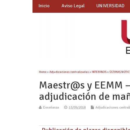
Inicio
Aviso Legal
UNIVERSIDAD
Home
»
Adjudicaciones centralizadas
»
INTERINOS
»
ÚLTIMAS NOTICI
Maestr@s y EEMM – P
adjudicación de ma
Enseñanza
13/09/2018
Adjudicaciones central