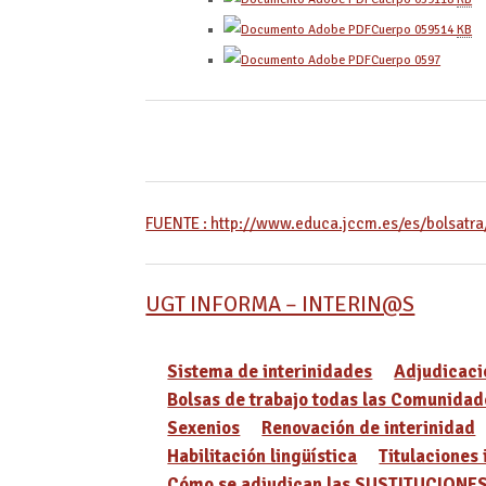
Cuerpo 0595
14
KB
Cuerpo 0597
FUENTE : http://www.educa.jccm.es/es/bolsatra
UGT INFORMA – INTERIN@S
Sistema de interinidades
Adjudicaci
Bolsas de trabajo todas las Comunidad
Sexenios
Renovación de interinidad
Habilitación lingüística
Titulaciones 
Cómo se adjudican las SUSTITUCIONE