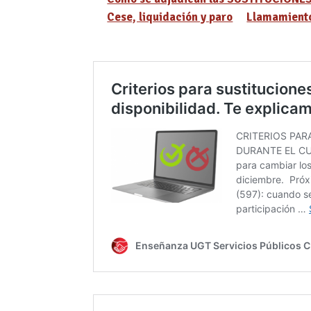
Cese, liquidación y paro
Llamamiento