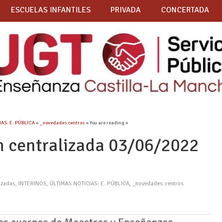
ESCUELAS INFANTILES
PRIVADA
CONCERTADA
AS: E. PÚBLICA
»
_novedades centros
» You are reading »
n centralizada 03/06/2022
M
izadas
,
INTERINOS
,
ÚLTIMAS NOTICIAS: E. PÚBLICA
,
_novedades centros